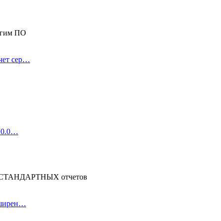
угим ПО
чет сер…
4.0.0…
 НЕСТАНДАРТНЫХ отчетов
асширен…