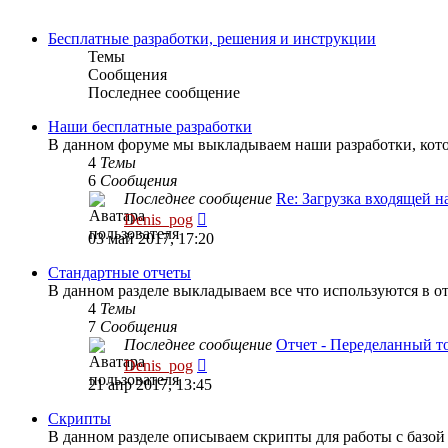
Бесплатные разработки, решения и инструкции
Темы
Сообщения
Последнее сообщение
Наши бесплатные разработки
В данном форуме мы выкладываем наши разработки, кот
4
Темы
6
Сообщения
Последнее сообщение
Re: Загрузка входящей 
Перейти
Denis_pog
к
03 май 2017, 17:20
последнему
сообщению
Стандартные отчеты
В данном разделе выкладываем все что используются в о
4
Темы
7
Сообщения
Последнее сообщение
Отчет - Переделанный 
Перейти
Denis_pog
к
21 апр 2017, 13:45
последнему
сообщению
Скрипты
В данном разделе описываем скрипты для работы с базой f