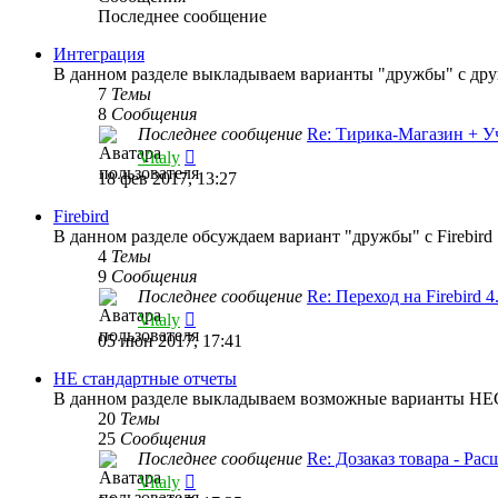
Последнее сообщение
Интеграция
В данном разделе выкладываем варианты "дружбы" с др
7
Темы
8
Сообщения
Последнее сообщение
Re: Тирика-Магазин + У
Перейти
Vitaly
к
18 фев 2017, 13:27
последнему
сообщению
Firebird
В данном разделе обсуждаем вариант "дружбы" с Firebird
4
Темы
9
Сообщения
Последнее сообщение
Re: Переход на Firebird 
Перейти
Vitaly
к
05 июн 2017, 17:41
последнему
сообщению
НЕ стандартные отчеты
В данном разделе выкладываем возможные варианты
20
Темы
25
Сообщения
Последнее сообщение
Re: Дозаказ товара - Р
Перейти
Vitaly
к