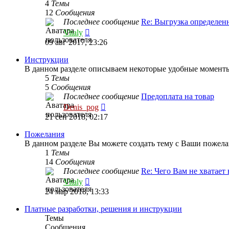
4
Темы
12
Сообщения
Последнее сообщение
Re: Выгрузка определе
Перейти
Vitaly
к
09 авг 2017, 23:26
последнему
сообщению
Инструкции
В данном разделе описываем некоторые удобные моменты
5
Темы
5
Сообщения
Последнее сообщение
Предоплата на товар
Перейти
Denis_pog
к
21 сен 2018, 02:17
последнему
сообщению
Пожелания
В данном разделе Вы можете создать тему с Ваши пожелан
1
Темы
14
Сообщения
Последнее сообщение
Re: Чего Вам не хватает
Перейти
Vitaly
к
24 мар 2018, 13:33
последнему
сообщению
Платные разработки, решения и инструкции
Темы
Сообщения