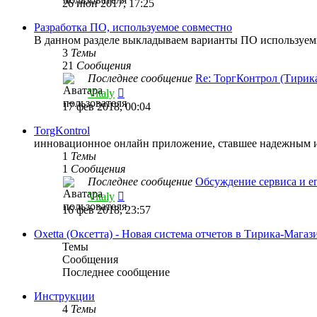
26 июн 2017, 17:25
последнему
сообщению
Разработка ПО, используемое совместно
В данном разделе выкладываем варианты ПО используем
3
Темы
21
Сообщения
Последнее сообщение
Re: ТоргКонтрол (Тири
Перейти
Vitaly
к
17 фев 2018, 00:04
последнему
сообщению
TorgKontrol
инновационное онлайн приложение, ставшее надежным и
1
Темы
1
Сообщения
Последнее сообщение
Обсуждение сервиса и е
Перейти
Vitaly
к
16 фев 2018, 23:57
последнему
сообщению
Oxetta (Оксетта) - Новая система отчетов в Тирика-Магаз
Темы
Сообщения
Последнее сообщение
Инструкции
4
Темы