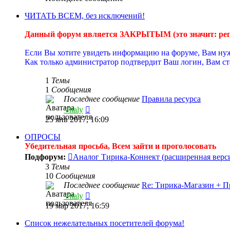
ЧИТАТЬ ВСЕМ, без исключений!
----------
Данный форум является ЗАКРЫТЫМ (это значит: реги
----------
Если Вы хотите увидеть информацию на форуме, Вам нуж
Как только администратор подтвердит Ваш логин, Вам с
----------
1
Темы
1
Сообщения
Последнее сообщение
Правила ресурса
Перейти
Vitaly
к
25 янв 2017, 16:09
последнему
сообщению
ОПРОСЫ
Убедительная просьба, Всем зайти и проголосовать
Подфорум:
Аналог Тирика-Коннект (расширенная верс
3
Темы
10
Сообщения
Последнее сообщение
Re: Тирика-Магазин + 
Перейти
Vitaly
к
19 мар 2017, 16:59
последнему
сообщению
Список нежелательных посетителей форума!