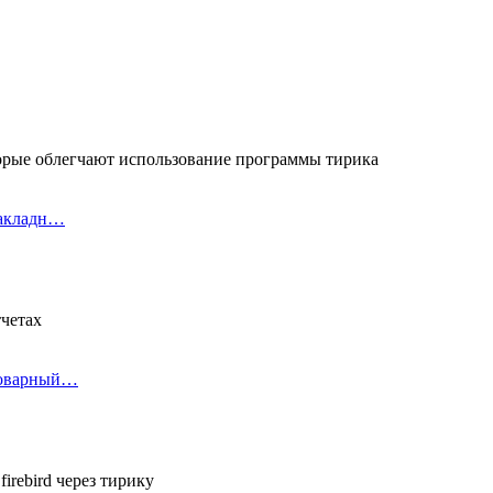
орые облегчают использование программы тирика
накладн…
тчетах
товарный…
irebird через тирику