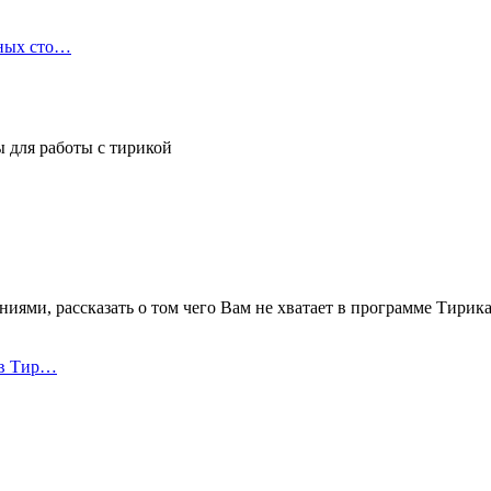
нных сто…
 для работы с тирикой
иями, рассказать о том чего Вам не хватает в программе Тирика
 в Тир…