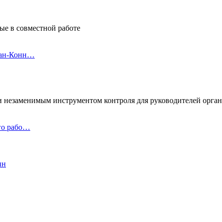
ые в совместной работе
кан-Конн…
 незаменимым инструментом контроля для руководителей орга
го рабо…
ин