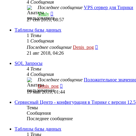
4
Сообщения
Последнее сообщение
VPS сервер для Тирики
Перейти
Vitaly
к
27 сен 2019, 08:57
последнему
сообщению
Таблицы базы данных
1
Темы
1
Сообщения
Перейти
Последнее сообщение
Denis_pog
к
21 авг 2018, 04:26
последнему
сообщению
SQL Запросы
4
Темы
4
Сообщения
Последнее сообщение
Положительное значени
Перейти
Denis_pog
к
19 май 2019, 01:44
последнему
сообщению
Сервисный Центр - конфигурация в Тирике с версии 12.5
Темы
Сообщения
Последнее сообщение
Таблицы базы данных
1
Темы