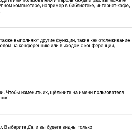
водить имя пользователя и пароль каждый раз, вы можете
пном компьютере, например в библиотеке, интернет-кафе,
.
 также выполняют другие функции, такие как отслеживание
входом на конференцию или выходом с конференции,
и. Чтобы изменить их, щёлкните на имени пользователя
ения.
и
. Выберите
Да
, и вы будете видны только