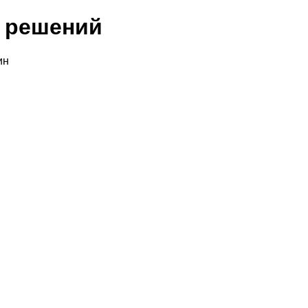
х решений
ин