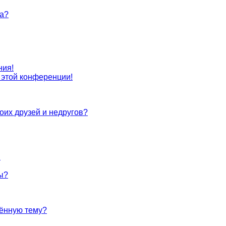
та?
ния!
с этой конференции!
оих друзей и недругов?
!
ы?
лённую тему?