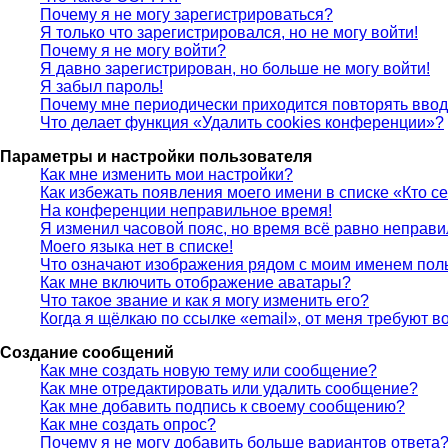
Почему я не могу зарегистрироваться?
Я только что зарегистрировался, но не могу войти!
Почему я не могу войти?
Я давно зарегистрирован, но больше не могу войти!
Я забыл пароль!
Почему мне периодически приходится повторять ввод
Что делает функция «Удалить cookies конференции»?
Параметры и настройки пользователя
Как мне изменить мои настройки?
Как избежать появления моего имени в списке «Кто с
На конференции неправильное время!
Я изменил часовой пояс, но время всё равно неправи
Моего языка нет в списке!
Что означают изображения рядом с моим именем пол
Как мне включить отображение аватары?
Что такое звание и как я могу изменить его?
Когда я щёлкаю по ссылке «email», от меня требуют 
Создание сообщений
Как мне создать новую тему или сообщение?
Как мне отредактировать или удалить сообщение?
Как мне добавить подпись к своему сообщению?
Как мне создать опрос?
Почему я не могу добавить больше вариантов ответа