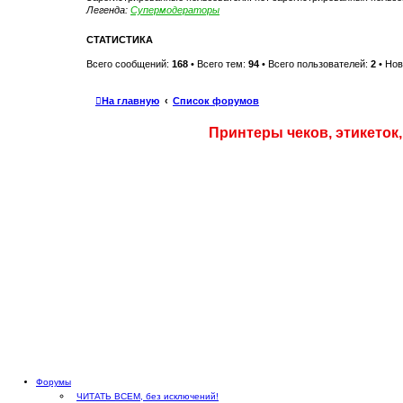
и
Легенда:
Супермодераторы
ю
СТАТИСТИКА
Всего сообщений:
168
• Всего тем:
94
• Всего пользователей:
2
• Нов
На главную
Список форумов
Принтеры чеков, этикеток
Форумы
ЧИТАТЬ ВСЕМ, без исключений!