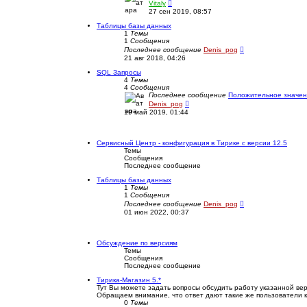
П
Vitaly
е
е
е
27 сен 2019, 08:57
н
м
р
и
у
е
Таблицы базы данных
ю
с
й
1
Темы
о
т
1
Сообщения
о
и
П
Последнее сообщение
Denis_pog
б
к
е
21 авг 2018, 04:26
щ
п
р
е
о
е
SQL Запросы
н
с
й
4
Темы
и
л
т
4
Сообщения
ю
е
и
Последнее сообщение
Положительное значен
д
к
П
Denis_pog
н
п
е
19 май 2019, 01:44
е
о
р
м
с
е
у
л
й
с
е
т
Сервисный Центр - конфигурация в Тирике с версии 12.5
о
д
и
Темы
о
н
к
Сообщения
б
е
п
Последнее сообщение
щ
м
о
е
у
с
Таблицы базы данных
н
с
л
1
Темы
и
о
е
1
Сообщения
ю
о
д
П
Последнее сообщение
Denis_pog
б
н
е
01 июн 2022, 00:37
щ
е
р
е
м
е
н
у
й
и
с
т
Обсуждение по версиям
ю
о
и
Темы
о
к
Сообщения
б
п
Последнее сообщение
щ
о
е
с
Тирика-Магазин 5.*
н
л
Тут Вы можете задать вопросы обсудить работу указанной вер
и
е
Обращаем внимание, что ответ дают такие же пользователи к
ю
д
0
Темы