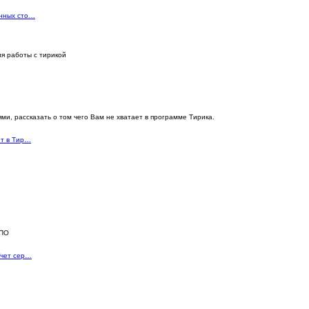
енных сто…
я работы с тирикой
и, рассказать о том чего Вам не хватает в программе Тирика.
ет в Тир…
 ПО
Учет сер…