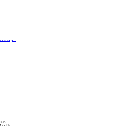
ие и окру…
сии.
ак и Вы.