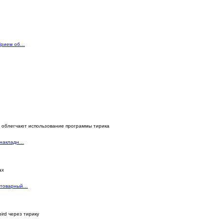
 Прием об…
 облегчают использование программы тирика
 накладн…
ах
 товарный…
ird через тирику