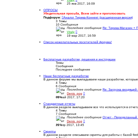
е
25 янв 2017, 16:09
р
е
ОПРОСЫ
й
Убедительная просьба, Всем зайти и проголосовать
т
Подфорум:
Аналог Тирика-Коннект (расширенная версия)
и
3
Темы
к
10
Сообщения
п
Последнее сообщение
Re: Тирика-Магазин +
о
П
Vitaly
с
е
19 мар 2017, 16:59
л
р
е
е
Список нежелательных посетителей форума!
д
й
н
т
е
и
м
к
у
п
Бесплатные разработки, решения и инструкции
с
о
Темы
о
с
Сообщения
о
л
Последнее сообщение
б
е
щ
д
Наши бесплатные разработки
е
н
В данном форуме мы выкладываем наши разработки, которые
н
е
4
Темы
и
м
6
Сообщения
ю
у
Последнее сообщение
Re: Загрузка входящей
с
П
Denis_pog
о
е
03 май 2017, 17:20
о
р
б
е
Стандартные отчеты
щ
й
В данном разделе выкладываем все что используются в отчет
е
т
4
Темы
н
и
7
Сообщения
и
к
Последнее сообщение
Отчет - Переделанный
ю
п
П
Denis_pog
о
е
21 апр 2017, 13:45
с
р
л
е
Скрипты
е
й
В данном разделе описываем скрипты для работы с базой fireb
д
т