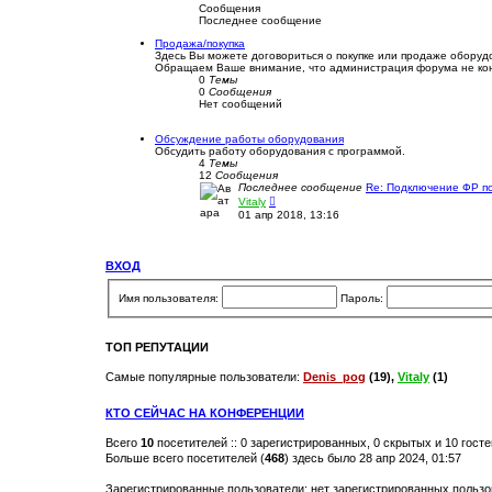
е
Сообщения
н
Последнее сообщение
и
ю
Продажа/покупка
Здесь Вы можете договориться о покупке или продаже оборудов
Обращаем Ваше внимание, что администрация форума не контр
0
Темы
0
Сообщения
Нет сообщений
Обсуждение работы оборудования
Обсудить работу оборудования с программой.
4
Темы
12
Сообщения
Последнее сообщение
Re: Подключение ФР п
П
Vitaly
е
01 апр 2018, 13:16
р
е
й
т
ВХОД
и
к
п
Имя пользователя:
Пароль:
о
с
л
е
ТОП РЕПУТАЦИИ
д
н
Самые популярные пользователи:
Denis_pog
(19),
Vitaly
(1)
е
м
у
КТО СЕЙЧАС НА КОНФЕРЕНЦИИ
с
о
о
Всего
10
посетителей :: 0 зарегистрированных, 0 скрытых и 10 гост
б
Больше всего посетителей (
468
) здесь было 28 апр 2024, 01:57
щ
е
Зарегистрированные пользователи: нет зарегистрированных польз
н