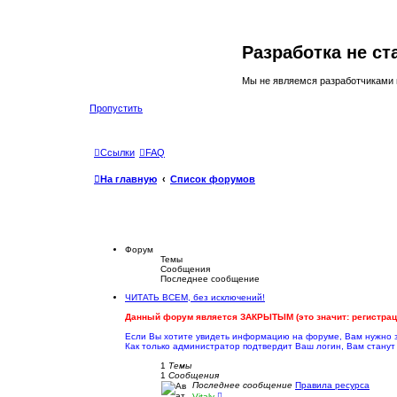
Разработка не с
Мы не являемся разработчиками
Пропустить
Ссылки
FAQ
На главную
Список форумов
Форум
Темы
Сообщения
Последнее сообщение
ЧИТАТЬ ВСЕМ, без исключений!
----------
Данный форум является ЗАКРЫТЫМ (это значит: регистраци
----------
Если Вы хотите увидеть информацию на форуме, Вам нужно 
Как только администратор подтвердит Ваш логин, Вам стану
----------
1
Темы
1
Сообщения
Последнее сообщение
Правила ресурса
П
Vitaly