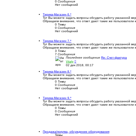
н
0
Сообщения
е
Нет сообщений
м
у
с
Тирика-Магазин 6.*
о
Тут Вы можете задать вопросы обсудить работу указанной вер
о
Обращаем внимание, что ответ дают такие же пользователи к
б
0
Темы
щ
0
Сообщения
е
Нет сообщений
н
и
ю
Тирика-Магазин 7.*
Тут Вы можете задать вопросы обсудить работу указанной вер
Обращаем внимание, что ответ дают такие же пользователи к
3
Темы
7
Сообщения
Последнее сообщение
Re: Счет-фактура
П
Vitaly
е
02 дек 2018, 00:17
р
е
Тирика-Магазин 8.*
й
Тут Вы можете задать вопросы обсудить работу указанной вер
т
Обращаем внимание, что ответ дают такие же пользователи к
и
0
Темы
к
0
Сообщения
п
Нет сообщений
о
с
л
Тирика-Магазин 9.*
е
Тут Вы можете задать вопросы обсудить работу указанной вер
д
Обращаем внимание, что ответ дают такие же пользователи к
н
0
Темы
е
0
Сообщения
м
Нет сообщений
у
с
о
о
б
Продажа/покупка, обсуждение оборудования
щ
Темы