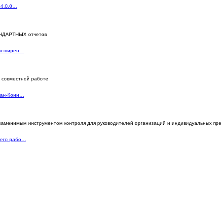
 4.0.0…
АНДАРТНЫХ отчетов
Расширен…
 совместной работе
кан-Конн…
аменимым инструментом контроля для руководителей организаций и индивидуальных пр
 его рабо…