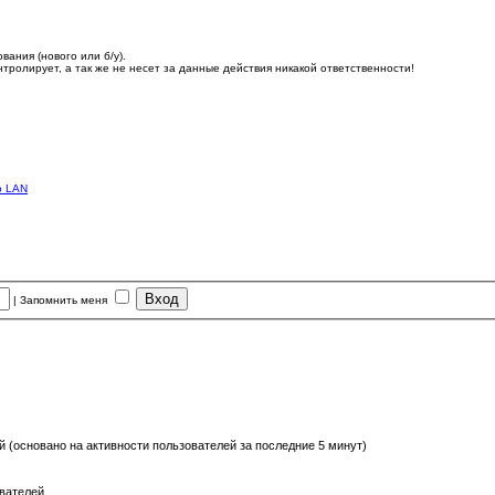
ания (нового или б/у).
олирует, а так же не несет за данные действия никакой ответственности!
о LAN
|
Запомнить меня
ей (основано на активности пользователей за последние 5 минут)
ователей