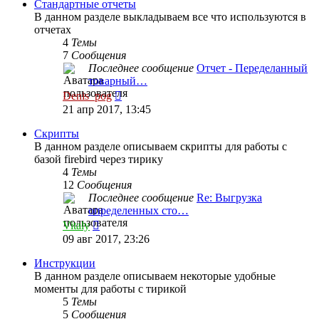
сообщению
Стандартные отчеты
В данном разделе выкладываем все что используются в
отчетах
4
Темы
7
Сообщения
Последнее сообщение
Отчет - Переделанный
товарный…
Перейти
Denis_pog
к
21 апр 2017, 13:45
последнему
сообщению
Скрипты
В данном разделе описываем скрипты для работы с
базой firebird через тирику
4
Темы
12
Сообщения
Последнее сообщение
Re: Выгрузка
определенных сто…
Перейти
Vitaly
к
09 авг 2017, 23:26
последнему
сообщению
Инструкции
В данном разделе описываем некоторые удобные
моменты для работы с тирикой
5
Темы
5
Сообщения