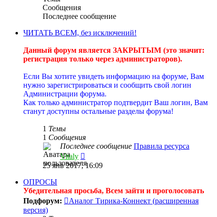
Сообщения
Последнее сообщение
ЧИТАТЬ ВСЕМ, без исключений!
----------
Данный форум является ЗАКРЫТЫМ (это значит:
регистрация только через администраторов).
----------
Если Вы хотите увидеть информацию на форуме, Вам
нужно зарегистрироваться и сообщить свой логин
Администрации форума.
Как только администратор подтвердит Ваш логин, Вам
станут доступны остальные разделы форума!
----------
1
Темы
1
Сообщения
Последнее сообщение
Правила ресурса
Перейти
Vitaly
к
25 янв 2017, 16:09
последнему
сообщению
ОПРОСЫ
Убедительная просьба, Всем зайти и проголосовать
Подфорум:
Аналог Тирика-Коннект (расширенная
версия)