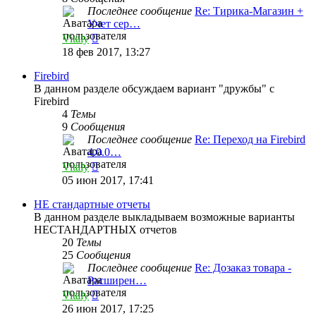
Последнее сообщение
Re: Тирика-Магазин +
Учет сер…
Перейти
Vitaly
к
18 фев 2017, 13:27
последнему
сообщению
Firebird
В данном разделе обсуждаем вариант "дружбы" с
Firebird
4
Темы
9
Сообщения
Последнее сообщение
Re: Переход на Firebird
4.0.0…
Перейти
Vitaly
к
05 июн 2017, 17:41
последнему
сообщению
НЕ стандартные отчеты
В данном разделе выкладываем возможные варианты
НЕСТАНДАРТНЫХ отчетов
20
Темы
25
Сообщения
Последнее сообщение
Re: Дозаказ товара -
Расширен…
Перейти
Vitaly
к
26 июн 2017, 17:25