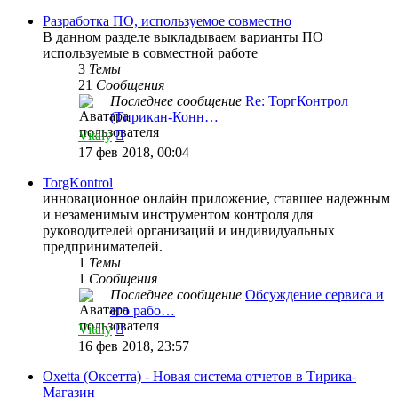
последнему
сообщению
Разработка ПО, используемое совместно
В данном разделе выкладываем варианты ПО
используемые в совместной работе
3
Темы
21
Сообщения
Последнее сообщение
Re: ТоргКонтрол
(Тирикан-Конн…
Перейти
Vitaly
к
17 фев 2018, 00:04
последнему
сообщению
TorgKontrol
инновационное онлайн приложение, ставшее надежным
и незаменимым инструментом контроля для
руководителей организаций и индивидуальных
предпринимателей.
1
Темы
1
Сообщения
Последнее сообщение
Обсуждение сервиса и
его рабо…
Перейти
Vitaly
к
16 фев 2018, 23:57
последнему
сообщению
Oxetta (Оксетта) - Новая система отчетов в Тирика-
Магазин