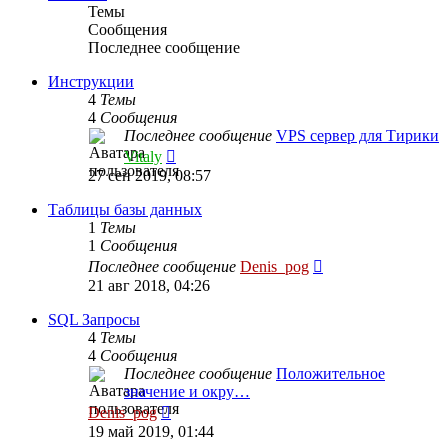
Темы
Сообщения
Последнее сообщение
Инструкции
4
Темы
4
Сообщения
Последнее сообщение
VPS сервер для Тирики
Перейти
Vitaly
к
27 сен 2019, 08:57
последнему
сообщению
Таблицы базы данных
1
Темы
1
Сообщения
Перейти
Последнее сообщение
Denis_pog
к
21 авг 2018, 04:26
последнему
сообщению
SQL Запросы
4
Темы
4
Сообщения
Последнее сообщение
Положительное
значение и окру…
Перейти
Denis_pog
к
19 май 2019, 01:44
последнему