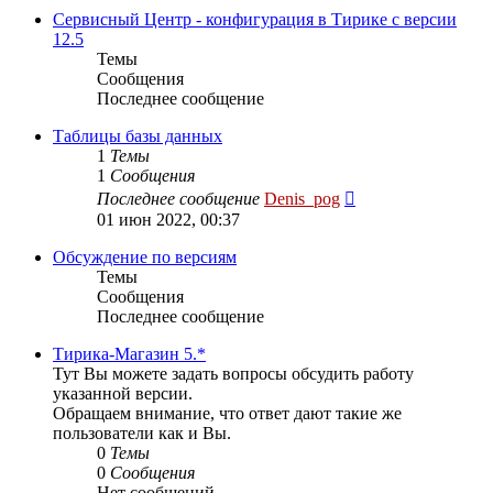
сообщению
Сервисный Центр - конфигурация в Тирике с версии
12.5
Темы
Сообщения
Последнее сообщение
Таблицы базы данных
1
Темы
1
Сообщения
Перейти
Последнее сообщение
Denis_pog
к
01 июн 2022, 00:37
последнему
сообщению
Обсуждение по версиям
Темы
Сообщения
Последнее сообщение
Тирика-Магазин 5.*
Тут Вы можете задать вопросы обсудить работу
указанной версии.
Обращаем внимание, что ответ дают такие же
пользователи как и Вы.
0
Темы
0
Сообщения
Нет сообщений