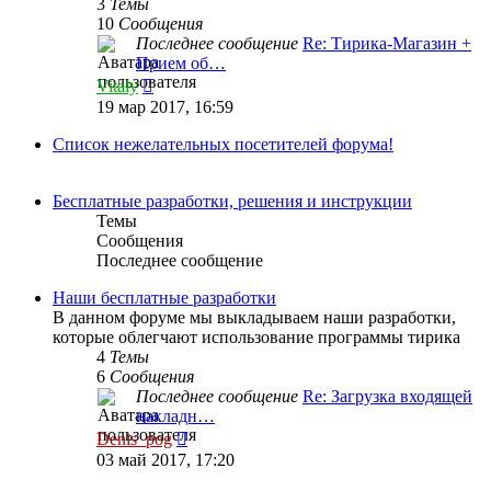
3
Темы
10
Сообщения
Последнее сообщение
Re: Тирика-Магазин +
Прием об…
Перейти
Vitaly
к
19 мар 2017, 16:59
последнему
сообщению
Список нежелательных посетителей форума!
Бесплатные разработки, решения и инструкции
Темы
Сообщения
Последнее сообщение
Наши бесплатные разработки
В данном форуме мы выкладываем наши разработки,
которые облегчают использование программы тирика
4
Темы
6
Сообщения
Последнее сообщение
Re: Загрузка входящей
накладн…
Перейти
Denis_pog
к
03 май 2017, 17:20
последнему