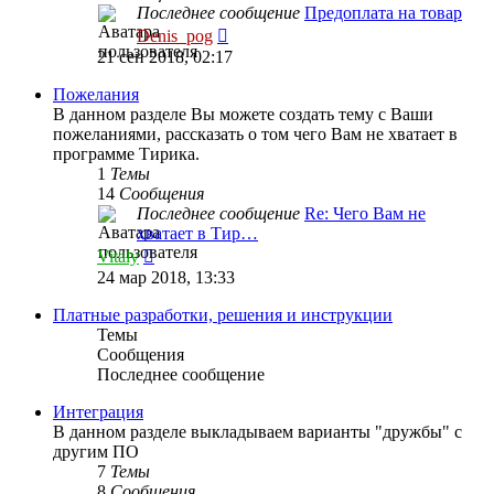
Последнее сообщение
Предоплата на товар
Перейти
Denis_pog
к
21 сен 2018, 02:17
последнему
сообщению
Пожелания
В данном разделе Вы можете создать тему с Ваши
пожеланиями, рассказать о том чего Вам не хватает в
программе Тирика.
1
Темы
14
Сообщения
Последнее сообщение
Re: Чего Вам не
хватает в Тир…
Перейти
Vitaly
к
24 мар 2018, 13:33
последнему
сообщению
Платные разработки, решения и инструкции
Темы
Сообщения
Последнее сообщение
Интеграция
В данном разделе выкладываем варианты "дружбы" с
другим ПО
7
Темы
8
Сообщения