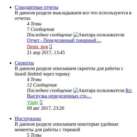
последнему
сообщению
Стандартные отчеты
В данном разделе выкладываем все что используются в
отчетах
4
Темы
7
Сообщения
Последнее сообщение
Отчет - Переделанный товарный…
Перейти
Denis_pog
к
21 апр 2017, 13:45
последнему
сообщению
Скрипты
В данном разделе описываем скрипты для работы с
базой firebird через тирику
4
Темы
12
Сообщения
Последнее сообщение
Re:
Выгрузка определенных сто…
Перейти
Vitaly
к
09 авг 2017, 23:26
последнему
сообщению
Инструкции
В данном разделе описываем некоторые удобные
моменты для работы с тирикой
5
Темы