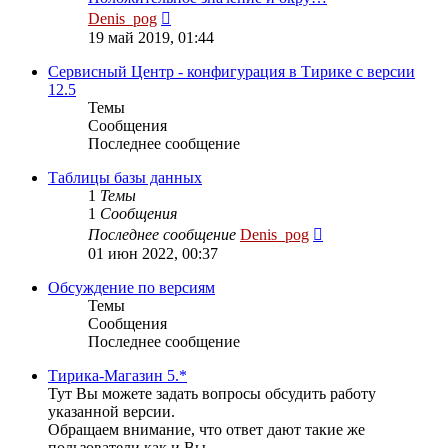
Перейти
Denis_pog
к
19 май 2019, 01:44
последнему
сообщению
Сервисный Центр - конфигурация в Тирике с версии
12.5
Темы
Сообщения
Последнее сообщение
Таблицы базы данных
1
Темы
1
Сообщения
Перейти
Последнее сообщение
Denis_pog
к
01 июн 2022, 00:37
последнему
сообщению
Обсуждение по версиям
Темы
Сообщения
Последнее сообщение
Тирика-Магазин 5.*
Тут Вы можете задать вопросы обсудить работу
указанной версии.
Обращаем внимание, что ответ дают такие же
пользователи как и Вы.