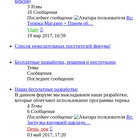
версия)
3
Темы
10
Сообщения
Последнее сообщение
Re:
Тирика-Магазин + Прием об…
Перейти
Vitaly
к
19 мар 2017, 16:59
последнему
сообщению
Список нежелательных посетителей форума!
Бесплатные разработки, решения и инструкции
Темы
Сообщения
Последнее сообщение
Наши бесплатные разработки
В данном форуме мы выкладываем наши разработки,
которые облегчают использование программы тирика
4
Темы
6
Сообщения
Последнее сообщение
Re:
Загрузка входящей накладн…
Перейти
Denis_pog
к
03 май 2017, 17:20