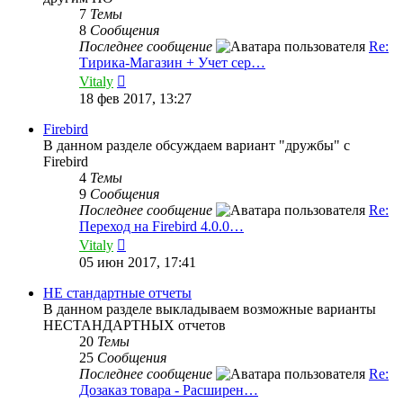
7
Темы
8
Сообщения
Последнее сообщение
Re:
Тирика-Магазин + Учет сер…
Перейти
Vitaly
к
18 фев 2017, 13:27
последнему
сообщению
Firebird
В данном разделе обсуждаем вариант "дружбы" с
Firebird
4
Темы
9
Сообщения
Последнее сообщение
Re:
Переход на Firebird 4.0.0…
Перейти
Vitaly
к
05 июн 2017, 17:41
последнему
сообщению
НЕ стандартные отчеты
В данном разделе выкладываем возможные варианты
НЕСТАНДАРТНЫХ отчетов
20
Темы
25
Сообщения
Последнее сообщение
Re:
Дозаказ товара - Расширен…