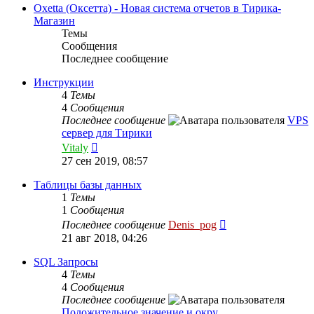
сообщению
Oxetta (Оксетта) - Новая система отчетов в Тирика-
Магазин
Темы
Сообщения
Последнее сообщение
Инструкции
4
Темы
4
Сообщения
Последнее сообщение
VPS
сервер для Тирики
Перейти
Vitaly
к
27 сен 2019, 08:57
последнему
сообщению
Таблицы базы данных
1
Темы
1
Сообщения
Перейти
Последнее сообщение
Denis_pog
к
21 авг 2018, 04:26
последнему
сообщению
SQL Запросы
4
Темы
4
Сообщения
Последнее сообщение
Положительное значение и окру…