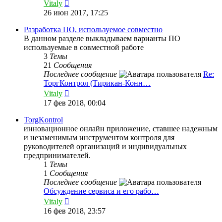
Перейти
Vitaly
к
26 июн 2017, 17:25
последнему
сообщению
Разработка ПО, используемое совместно
В данном разделе выкладываем варианты ПО
используемые в совместной работе
3
Темы
21
Сообщения
Последнее сообщение
Re:
ТоргКонтрол (Тирикан-Конн…
Перейти
Vitaly
к
17 фев 2018, 00:04
последнему
сообщению
TorgKontrol
инновационное онлайн приложение, ставшее надежным
и незаменимым инструментом контроля для
руководителей организаций и индивидуальных
предпринимателей.
1
Темы
1
Сообщения
Последнее сообщение
Обсуждение сервиса и его рабо…
Перейти
Vitaly
к
16 фев 2018, 23:57
последнему