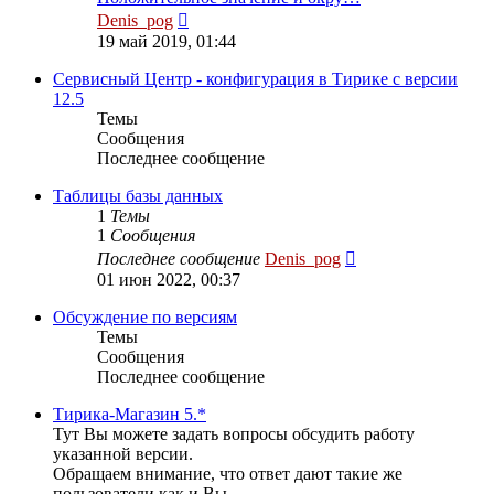
Перейти
Denis_pog
к
19 май 2019, 01:44
последнему
сообщению
Сервисный Центр - конфигурация в Тирике с версии
12.5
Темы
Сообщения
Последнее сообщение
Таблицы базы данных
1
Темы
1
Сообщения
Перейти
Последнее сообщение
Denis_pog
к
01 июн 2022, 00:37
последнему
сообщению
Обсуждение по версиям
Темы
Сообщения
Последнее сообщение
Тирика-Магазин 5.*
Тут Вы можете задать вопросы обсудить работу
указанной версии.
Обращаем внимание, что ответ дают такие же
пользователи как и Вы.