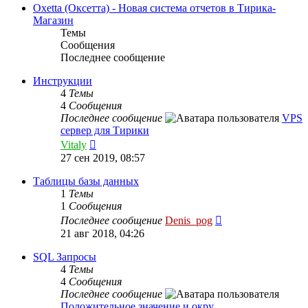
сообщению
Oxetta (Оксетта) - Новая система отчетов в Тирика-
Магазин
Темы
Сообщения
Последнее сообщение
Инструкции
4
Темы
4
Сообщения
Последнее сообщение
VPS
сервер для Тирики
Перейти
Vitaly
к
27 сен 2019, 08:57
последнему
сообщению
Таблицы базы данных
1
Темы
1
Сообщения
Перейти
Последнее сообщение
Denis_pog
к
21 авг 2018, 04:26
последнему
сообщению
SQL Запросы
4
Темы
4
Сообщения
Последнее сообщение
Положительное значение и окру…