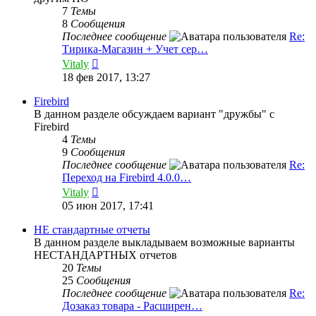
7
Темы
8
Сообщения
Последнее сообщение
Re:
Тирика-Магазин + Учет сер…
Перейти
Vitaly
к
18 фев 2017, 13:27
последнему
сообщению
Firebird
В данном разделе обсуждаем вариант "дружбы" с
Firebird
4
Темы
9
Сообщения
Последнее сообщение
Re:
Переход на Firebird 4.0.0…
Перейти
Vitaly
к
05 июн 2017, 17:41
последнему
сообщению
НЕ стандартные отчеты
В данном разделе выкладываем возможные варианты
НЕСТАНДАРТНЫХ отчетов
20
Темы
25
Сообщения
Последнее сообщение
Re:
Дозаказ товара - Расширен…