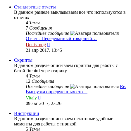
последнему
сообщению
Стандартные отчеты
В данном разделе выкладываем все что используются в
отчетах
4
Темы
7
Сообщения
Последнее сообщение
Отчет - Переделанный товарный…
Перейти
Denis_pog
к
21 апр 2017, 13:45
последнему
сообщению
Скрипты
В данном разделе описываем скрипты для работы с
базой firebird через тирику
4
Темы
12
Сообщения
Последнее сообщение
Re:
Выгрузка определенных сто…
Перейти
Vitaly
к
09 авг 2017, 23:26
последнему
сообщению
Инструкции
В данном разделе описываем некоторые удобные
моменты для работы с тирикой
5
Темы