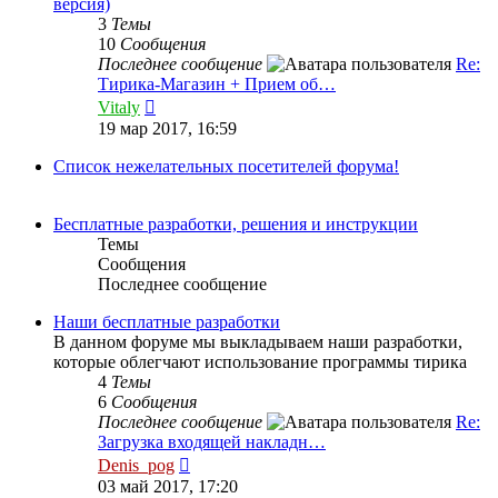
версия)
3
Темы
10
Сообщения
Последнее сообщение
Re:
Тирика-Магазин + Прием об…
Перейти
Vitaly
к
19 мар 2017, 16:59
последнему
сообщению
Список нежелательных посетителей форума!
Бесплатные разработки, решения и инструкции
Темы
Сообщения
Последнее сообщение
Наши бесплатные разработки
В данном форуме мы выкладываем наши разработки,
которые облегчают использование программы тирика
4
Темы
6
Сообщения
Последнее сообщение
Re:
Загрузка входящей накладн…
Перейти
Denis_pog
к
03 май 2017, 17:20