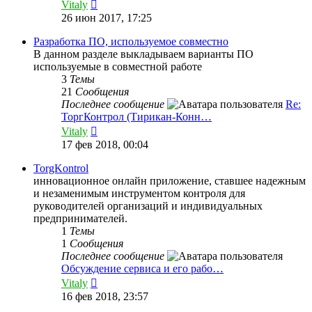
Перейти
Vitaly
к
26 июн 2017, 17:25
последнему
сообщению
Разработка ПО, используемое совместно
В данном разделе выкладываем варианты ПО
используемые в совместной работе
3
Темы
21
Сообщения
Последнее сообщение
Re:
ТоргКонтрол (Тирикан-Конн…
Перейти
Vitaly
к
17 фев 2018, 00:04
последнему
сообщению
TorgKontrol
инновационное онлайн приложение, ставшее надежным
и незаменимым инструментом контроля для
руководителей организаций и индивидуальных
предпринимателей.
1
Темы
1
Сообщения
Последнее сообщение
Обсуждение сервиса и его рабо…
Перейти
Vitaly
к
16 фев 2018, 23:57
последнему