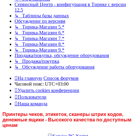
Сервисный Центр - конфигурация в Тирике с версии
12.5
↳ Таблицы базы данных
Обсуждение по версиям
↳ Тирика-Магазин 5.*
↳ Тирика-Магазин 6.*
↳ Тирика-Магазин 7.*
↳ Тирика-Магазин 8.*
↳ Тирика-Магазин 9.*
Продажа/покупка, обсуждение оборудования
↳ Продажа/покупка
↳ Обсуждение работы оборудования
На главную
Список форумов
Часовой пояс:
UTC+03:00
Удалить cookies конференции
Пользователи
Наша команда
Принтеры чеков, этикеток, сканеры штрих кодов,
денежные ящики - Высокого качества по доступным
ценам