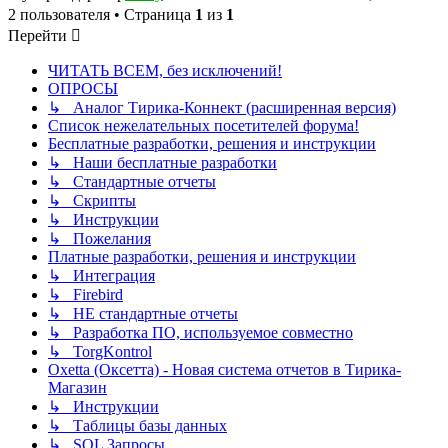
2 пользователя • Страница
1
из
1
Перейти
ЧИТАТЬ ВСЕМ, без исключений!
ОПРОСЫ
↳ Аналог Тирика-Коннект (расширенная версия)
Список нежелательных посетителей форума!
Бесплатные разработки, решения и инструкции
↳ Наши бесплатные разработки
↳ Стандартные отчеты
↳ Скрипты
↳ Инструкции
↳ Пожелания
Платные разработки, решения и инструкции
↳ Интеграция
↳ Firebird
↳ НЕ стандартные отчеты
↳ Разработка ПО, используемое совместно
↳ TorgKontrol
Oxetta (Оксетта) - Новая система отчетов в Тирика-
Магазин
↳ Инструкции
↳ Таблицы базы данных
↳ SQL Запросы