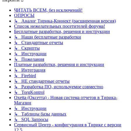
ЧИТАТЬ ВСЕМ, без исключений!
ОПРОСЫ
↳ Аналог Тирика-Коннект (расширенная версия)
Список нежелательных посетителей форума!
Бесплатные разработки, решения и инструкции
↳ Наши бесплатные разработки
↳ Стандартные отчеты
↳ Скрипты
↳ Инструкции
↳ Пожелания
Платные разработки, решения и инструкции
↳ Интеграция
↳ Firebird
↳ НЕ стандартные отчеты
↳ Разработка ПО, используемое совместно
↳ TorgKontrol
Oxetta (Оксетта) - Новая система отчетов в Тирика-
Магазин
↳ Инструкции
↳ Таблицы базы данных
↳ SQL Запросы
Сервисный Центр - конфигурация в Тирике с версии
12.5