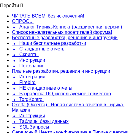
Перейти
ЧИТАТЬ ВСЕМ, без исключений!
ОПРОСЫ
↳ Аналог Тирика-Коннект (расширенная версия)
Список нежелательных посетителей форума!
Бесплатные разработки, решения и инструкции
↳ Наши бесплатные разработки
↳ Стандартные отчеты
↳ Скрипты
↳ Инструкции
↳ Пожелания
Платные разработки, решения и инструкции
↳ Интеграция
↳ Firebird
↳ НЕ стандартные отчеты
↳ Разработка ПО, используемое совместно
↳ TorgKontrol
Oxetta (Оксетта) - Новая система отчетов в Тирика-
Магазин
↳ Инструкции
↳ Таблицы базы данных
↳ SQL Запросы
Сервисный Центр - конфигурация в Тирике с версии