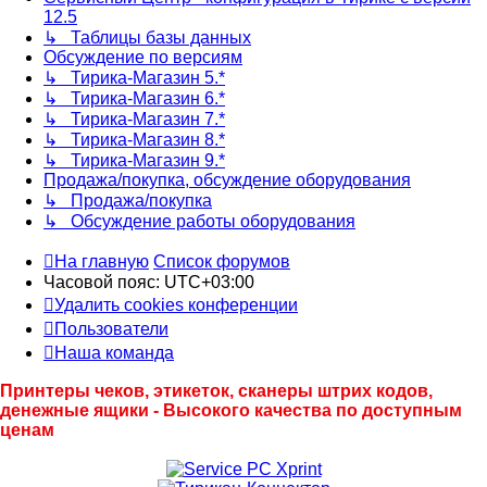
12.5
↳ Таблицы базы данных
Обсуждение по версиям
↳ Тирика-Магазин 5.*
↳ Тирика-Магазин 6.*
↳ Тирика-Магазин 7.*
↳ Тирика-Магазин 8.*
↳ Тирика-Магазин 9.*
Продажа/покупка, обсуждение оборудования
↳ Продажа/покупка
↳ Обсуждение работы оборудования
На главную
Список форумов
Часовой пояс:
UTC+03:00
Удалить cookies конференции
Пользователи
Наша команда
Принтеры чеков, этикеток, сканеры штрих кодов,
денежные ящики - Высокого качества по доступным
ценам