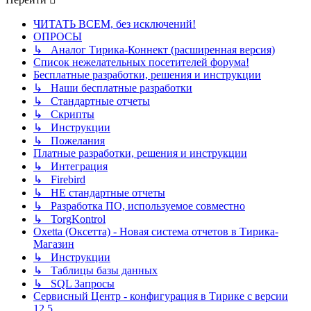
ЧИТАТЬ ВСЕМ, без исключений!
ОПРОСЫ
↳ Аналог Тирика-Коннект (расширенная версия)
Список нежелательных посетителей форума!
Бесплатные разработки, решения и инструкции
↳ Наши бесплатные разработки
↳ Стандартные отчеты
↳ Скрипты
↳ Инструкции
↳ Пожелания
Платные разработки, решения и инструкции
↳ Интеграция
↳ Firebird
↳ НЕ стандартные отчеты
↳ Разработка ПО, используемое совместно
↳ TorgKontrol
Oxetta (Оксетта) - Новая система отчетов в Тирика-
Магазин
↳ Инструкции
↳ Таблицы базы данных
↳ SQL Запросы
Сервисный Центр - конфигурация в Тирике с версии
12.5