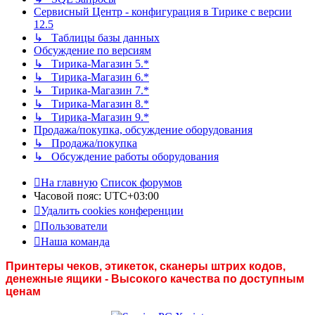
Сервисный Центр - конфигурация в Тирике с версии
12.5
↳ Таблицы базы данных
Обсуждение по версиям
↳ Тирика-Магазин 5.*
↳ Тирика-Магазин 6.*
↳ Тирика-Магазин 7.*
↳ Тирика-Магазин 8.*
↳ Тирика-Магазин 9.*
Продажа/покупка, обсуждение оборудования
↳ Продажа/покупка
↳ Обсуждение работы оборудования
На главную
Список форумов
Часовой пояс:
UTC+03:00
Удалить cookies конференции
Пользователи
Наша команда
Принтеры чеков, этикеток, сканеры штрих кодов,
денежные ящики - Высокого качества по доступным
ценам