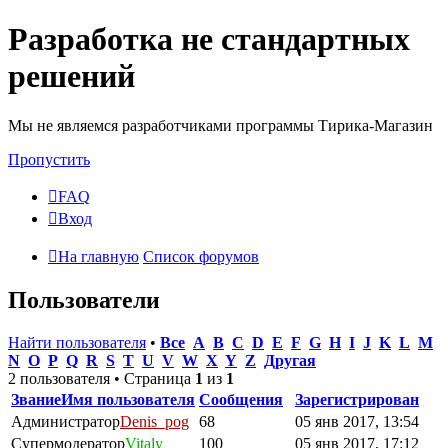
Разработка не стандартных
решений
Мы не являемся разработчиками программы Тирика-Магазин
Пропустить
FAQ
Вход
На главную
Список форумов
Пользователи
Найти пользователя
•
Все
A
B
C
D
E
F
G
H
I
J
K
L
M
N
O
P
Q
R
S
T
U
V
W
X
Y
Z
Другая
2 пользователя • Страница
1
из
1
Звание
Имя пользователя
Сообщения
Зарегистрирован
Администратор
Denis_pog
68
05 янв 2017, 13:54
Супермодератор
Vitaly
100
05 янв 2017, 17:12