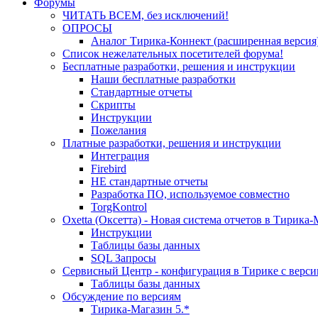
Форумы
ЧИТАТЬ ВСЕМ, без исключений!
ОПРОСЫ
Аналог Тирика-Коннект (расширенная версия
Список нежелательных посетителей форума!
Бесплатные разработки, решения и инструкции
Наши бесплатные разработки
Стандартные отчеты
Скрипты
Инструкции
Пожелания
Платные разработки, решения и инструкции
Интеграция
Firebird
НЕ стандартные отчеты
Разработка ПО, используемое совместно
TorgKontrol
Oxetta (Оксетта) - Новая система отчетов в Тирика
Инструкции
Таблицы базы данных
SQL Запросы
Сервисный Центр - конфигурация в Тирике с верси
Таблицы базы данных
Обсуждение по версиям
Тирика-Магазин 5.*