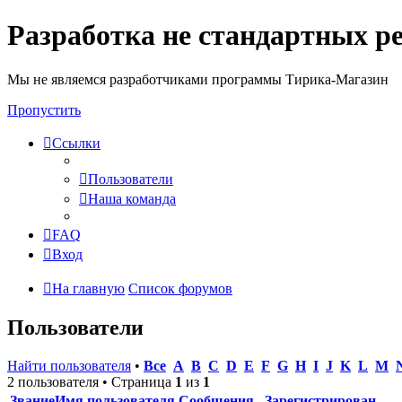
Разработка не стандартных р
Мы не являемся разработчиками программы Тирика-Магазин
Пропустить
Ссылки
Пользователи
Наша команда
FAQ
Вход
На главную
Список форумов
Пользователи
Найти пользователя
•
Все
A
B
C
D
E
F
G
H
I
J
K
L
M
2 пользователя • Страница
1
из
1
Звание
Имя пользователя
Сообщения
Зарегистрирован