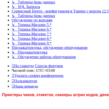
↳ Таблицы базы данных
↳ SQL Запросы
Сервисный Центр - конфигурация в Тирике с версии 12.5
↳ Таблицы базы данных
Обсуждение по версиям
↳ Тирика-Магазин 5.*
↳ Тирика-Магазин 6.*
↳ Тирика-Магазин 7.*
↳ Тирика-Магазин 8.*
↳ Тирика-Магазин 9.*
Продажа/покупка, обсуждение оборудования
↳ Продажа/покупка
↳ Обсуждение работы оборудования
На главную
Список форумов
Часовой пояс:
UTC+03:00
Удалить cookies конференции
Пользователи
Наша команда
Принтеры чеков, этикеток, сканеры штрих кодов, де