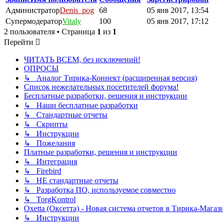
Администратор
Denis_pog
68
05 янв 2017, 13:54
Супермодератор
Vitaly
100
05 янв 2017, 17:12
2 пользователя • Страница
1
из
1
Перейти
ЧИТАТЬ ВСЕМ, без исключений!
ОПРОСЫ
↳ Аналог Тирика-Коннект (расширенная версия)
Список нежелательных посетителей форума!
Бесплатные разработки, решения и инструкции
↳ Наши бесплатные разработки
↳ Стандартные отчеты
↳ Скрипты
↳ Инструкции
↳ Пожелания
Платные разработки, решения и инструкции
↳ Интеграция
↳ Firebird
↳ НЕ стандартные отчеты
↳ Разработка ПО, используемое совместно
↳ TorgKontrol
Oxetta (Оксетта) - Новая система отчетов в Тирика-Магаз
↳ Инструкции