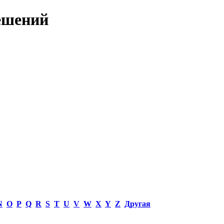
ешений
N
O
P
Q
R
S
T
U
V
W
X
Y
Z
Другая