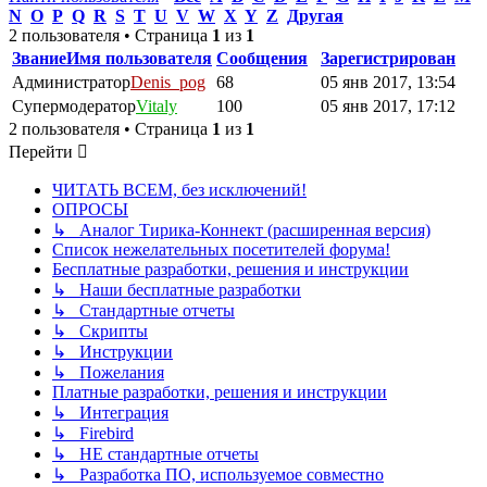
N
O
P
Q
R
S
T
U
V
W
X
Y
Z
Другая
2 пользователя • Страница
1
из
1
Звание
Имя пользователя
Сообщения
Зарегистрирован
Администратор
Denis_pog
68
05 янв 2017, 13:54
Супермодератор
Vitaly
100
05 янв 2017, 17:12
2 пользователя • Страница
1
из
1
Перейти
ЧИТАТЬ ВСЕМ, без исключений!
ОПРОСЫ
↳ Аналог Тирика-Коннект (расширенная версия)
Список нежелательных посетителей форума!
Бесплатные разработки, решения и инструкции
↳ Наши бесплатные разработки
↳ Стандартные отчеты
↳ Скрипты
↳ Инструкции
↳ Пожелания
Платные разработки, решения и инструкции
↳ Интеграция
↳ Firebird
↳ НЕ стандартные отчеты
↳ Разработка ПО, используемое совместно