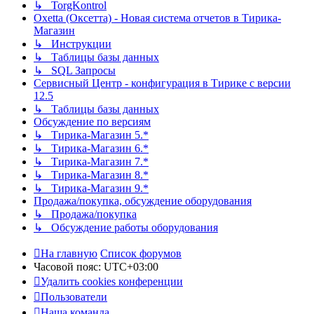
↳ TorgKontrol
Oxetta (Оксетта) - Новая система отчетов в Тирика-
Магазин
↳ Инструкции
↳ Таблицы базы данных
↳ SQL Запросы
Сервисный Центр - конфигурация в Тирике с версии
12.5
↳ Таблицы базы данных
Обсуждение по версиям
↳ Тирика-Магазин 5.*
↳ Тирика-Магазин 6.*
↳ Тирика-Магазин 7.*
↳ Тирика-Магазин 8.*
↳ Тирика-Магазин 9.*
Продажа/покупка, обсуждение оборудования
↳ Продажа/покупка
↳ Обсуждение работы оборудования
На главную
Список форумов
Часовой пояс:
UTC+03:00
Удалить cookies конференции
Пользователи
Наша команда