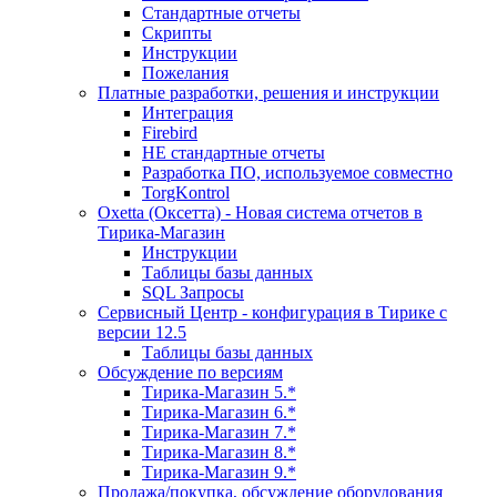
Стандартные отчеты
Скрипты
Инструкции
Пожелания
Платные разработки, решения и инструкции
Интеграция
Firebird
НЕ стандартные отчеты
Разработка ПО, используемое совместно
TorgKontrol
Oxetta (Оксетта) - Новая система отчетов в
Тирика-Магазин
Инструкции
Таблицы базы данных
SQL Запросы
Сервисный Центр - конфигурация в Тирике с
версии 12.5
Таблицы базы данных
Обсуждение по версиям
Тирика-Магазин 5.*
Тирика-Магазин 6.*
Тирика-Магазин 7.*
Тирика-Магазин 8.*
Тирика-Магазин 9.*
Продажа/покупка, обсуждение оборудования