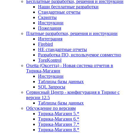
Бесплатные разработки, решения и инструкции
Наши бесплатные разработки
Стандартные отчеты
Скрипты
Инструкции
Пожелания
Платные разработки, решения и инструкции
Интеграция
Firebird
НЕ стандартные отчеты
Разработка ПО, используемое совместно
TorgKontrol
Oxetta (Оксетта) - Новая система отчетов в
Тирика-Магазин
Инструкции
Таблицы базы данных
SQL Запросы
Сервисный Центр - конфигурация в Тирике с
версии 12.5
Таблицы базы данных
Обсуждение по версиям
Тирика-Магазин 5.*
Тирика-Магазин 6.*
Тирика-Магазин 7.*
Тирика-Магазин 8.*