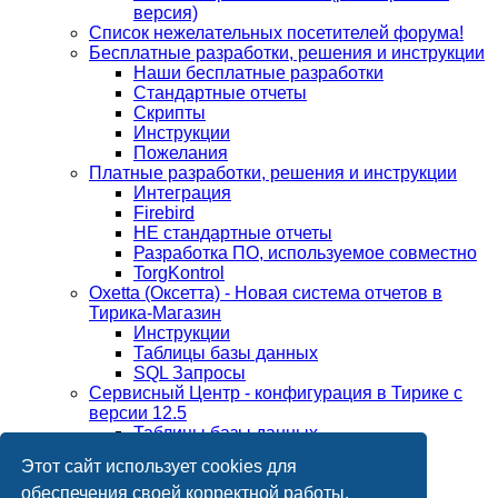
версия)
Список нежелательных посетителей форума!
Бесплатные разработки, решения и инструкции
Наши бесплатные разработки
Стандартные отчеты
Скрипты
Инструкции
Пожелания
Платные разработки, решения и инструкции
Интеграция
Firebird
НЕ стандартные отчеты
Разработка ПО, используемое совместно
TorgKontrol
Oxetta (Оксетта) - Новая система отчетов в
Тирика-Магазин
Инструкции
Таблицы базы данных
SQL Запросы
Сервисный Центр - конфигурация в Тирике с
версии 12.5
Таблицы базы данных
Обсуждение по версиям
Этот сайт использует cookies для
Тирика-Магазин 5.*
Тирика-Магазин 6.*
обеспечения своей корректной работы.