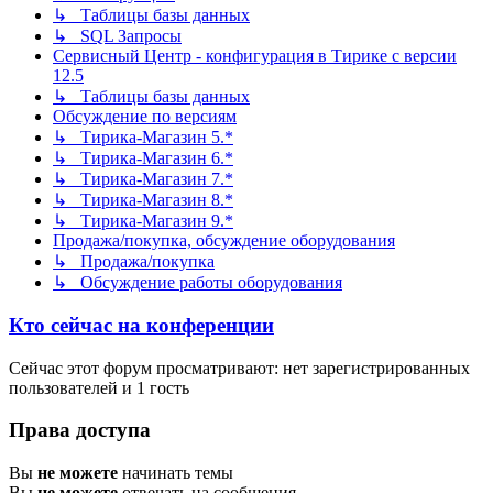
↳ Таблицы базы данных
↳ SQL Запросы
Сервисный Центр - конфигурация в Тирике с версии
12.5
↳ Таблицы базы данных
Обсуждение по версиям
↳ Тирика-Магазин 5.*
↳ Тирика-Магазин 6.*
↳ Тирика-Магазин 7.*
↳ Тирика-Магазин 8.*
↳ Тирика-Магазин 9.*
Продажа/покупка, обсуждение оборудования
↳ Продажа/покупка
↳ Обсуждение работы оборудования
Кто сейчас на конференции
Сейчас этот форум просматривают: нет зарегистрированных
пользователей и 1 гость
Права доступа
Вы
не можете
начинать темы
Вы
не можете
отвечать на сообщения