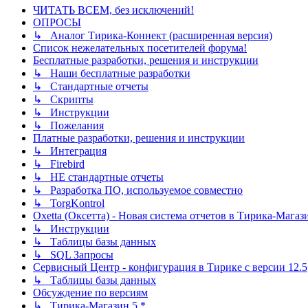
ЧИТАТЬ ВСЕМ, без исключений!
ОПРОСЫ
↳ Аналог Тирика-Коннект (расширенная версия)
Список нежелательных посетителей форума!
Бесплатные разработки, решения и инструкции
↳ Наши бесплатные разработки
↳ Стандартные отчеты
↳ Скрипты
↳ Инструкции
↳ Пожелания
Платные разработки, решения и инструкции
↳ Интеграция
↳ Firebird
↳ НЕ стандартные отчеты
↳ Разработка ПО, используемое совместно
↳ TorgKontrol
Oxetta (Оксетта) - Новая система отчетов в Тирика-Магаз
↳ Инструкции
↳ Таблицы базы данных
↳ SQL Запросы
Сервисный Центр - конфигурация в Тирике с версии 12.5
↳ Таблицы базы данных
Обсуждение по версиям
↳ Тирика-Магазин 5.*