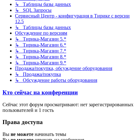
↳ Таблицы базы данных
↳ SQL Запросы
Сервисный Центр - конфигурация в Тирике с версии
12.5
↳ Таблицы базы данных
Обсуждение по версиям
↳ Тирика-Магазин 5.*
↳ Тирика-Магазин 6.*
↳ Тирика-Магазин 7.*
↳ Тирика-Магазин 8.*
↳ Тирика-Магазин 9.*
Продажа/покупка, обсуждение оборудования
↳ Продажа/покупка
↳ Обсуждение работы оборудования
Кто сейчас на конференции
Сейчас этот форум просматривают: нет зарегистрированных
пользователей и 1 гость
Права доступа
Вы
не можете
начинать темы
Вы
не можете
отвечать на сообщения