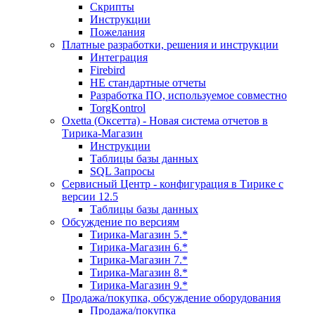
Скрипты
Инструкции
Пожелания
Платные разработки, решения и инструкции
Интеграция
Firebird
НЕ стандартные отчеты
Разработка ПО, используемое совместно
TorgKontrol
Oxetta (Оксетта) - Новая система отчетов в
Тирика-Магазин
Инструкции
Таблицы базы данных
SQL Запросы
Сервисный Центр - конфигурация в Тирике с
версии 12.5
Таблицы базы данных
Обсуждение по версиям
Тирика-Магазин 5.*
Тирика-Магазин 6.*
Тирика-Магазин 7.*
Тирика-Магазин 8.*
Тирика-Магазин 9.*
Продажа/покупка, обсуждение оборудования
Продажа/покупка