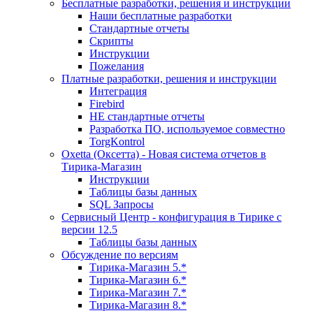
Бесплатные разработки, решения и инструкции
Наши бесплатные разработки
Стандартные отчеты
Скрипты
Инструкции
Пожелания
Платные разработки, решения и инструкции
Интеграция
Firebird
НЕ стандартные отчеты
Разработка ПО, используемое совместно
TorgKontrol
Oxetta (Оксетта) - Новая система отчетов в
Тирика-Магазин
Инструкции
Таблицы базы данных
SQL Запросы
Сервисный Центр - конфигурация в Тирике с
версии 12.5
Таблицы базы данных
Обсуждение по версиям
Тирика-Магазин 5.*
Тирика-Магазин 6.*
Тирика-Магазин 7.*
Тирика-Магазин 8.*