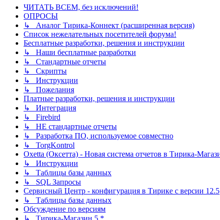
ЧИТАТЬ ВСЕМ, без исключений!
ОПРОСЫ
↳ Аналог Тирика-Коннект (расширенная версия)
Список нежелательных посетителей форума!
Бесплатные разработки, решения и инструкции
↳ Наши бесплатные разработки
↳ Стандартные отчеты
↳ Скрипты
↳ Инструкции
↳ Пожелания
Платные разработки, решения и инструкции
↳ Интеграция
↳ Firebird
↳ НЕ стандартные отчеты
↳ Разработка ПО, используемое совместно
↳ TorgKontrol
Oxetta (Оксетта) - Новая система отчетов в Тирика-Магаз
↳ Инструкции
↳ Таблицы базы данных
↳ SQL Запросы
Сервисный Центр - конфигурация в Тирике с версии 12.5
↳ Таблицы базы данных
Обсуждение по версиям
↳ Тирика-Магазин 5.*