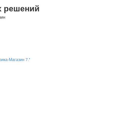
х решений
зин
рика-Магазин 7.*