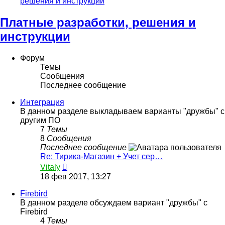
решения и инструкции
Платные разработки, решения и
инструкции
Форум
Темы
Сообщения
Последнее сообщение
Интеграция
В данном разделе выкладываем варианты "дружбы" с
другим ПО
7
Темы
8
Сообщения
Последнее сообщение
Re: Тирика-Магазин + Учет сер…
Перейти
Vitaly
к
18 фев 2017, 13:27
последнему
сообщению
Firebird
В данном разделе обсуждаем вариант "дружбы" с
Firebird
4
Темы