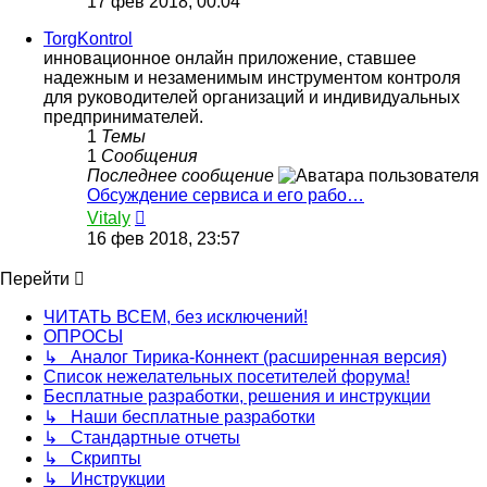
17 фев 2018, 00:04
последнему
сообщению
TorgKontrol
инновационное онлайн приложение, ставшее
надежным и незаменимым инструментом контроля
для руководителей организаций и индивидуальных
предпринимателей.
1
Темы
1
Сообщения
Последнее сообщение
Обсуждение сервиса и его рабо…
Перейти
Vitaly
к
16 фев 2018, 23:57
последнему
сообщению
Перейти
ЧИТАТЬ ВСЕМ, без исключений!
ОПРОСЫ
↳ Аналог Тирика-Коннект (расширенная версия)
Список нежелательных посетителей форума!
Бесплатные разработки, решения и инструкции
↳ Наши бесплатные разработки
↳ Стандартные отчеты
↳ Скрипты
↳ Инструкции