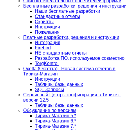
Список нежелательных посетителей форума!
Бесплатные разработки, решения и инструкции
Наши бесплатные разработки
Стандартные отчеты
Скрипты
Инструкции
Пожелания
Платные разработки, решения и инструкции
Интеграция
Firebird
НЕ стандартные отчеты
Разработка ПО, используемое совместно
TorgKontrol
Oxetta (Оксетта) - Новая система отчетов в
Тирика-Магазин
Инструкции
Таблицы базы данных
SQL Запросы
Сервисный Центр - конфигурация в Тирике с
версии 12.5
Таблицы базы данных
Обсуждение по версиям
Тирика-Магазин 5.*
Тирика-Магазин 6.*
Тирика-Магазин 7.*