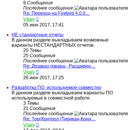
9
Сообщения
Последнее сообщение
Re: Переход на Firebird 4.0.0…
Перейти
Vitaly
к
05 июн 2017, 17:41
последнему
сообщению
НЕ стандартные отчеты
В данном разделе выкладываем возможные
варианты НЕСТАНДАРТНЫХ отчетов
20
Темы
25
Сообщения
Последнее сообщение
Re: Дозаказ товара - Расширен…
Перейти
Vitaly
к
26 июн 2017, 17:25
последнему
сообщению
Разработка ПО, используемое совместно
В данном разделе выкладываем варианты ПО
используемые в совместной работе
3
Темы
21
Сообщения
Последнее сообщение
Re: ТоргКонтрол (Тирикан-Конн…
Перейти
Vitaly
к