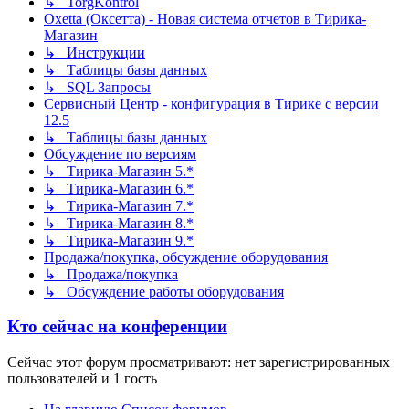
↳ TorgKontrol
Oxetta (Оксетта) - Новая система отчетов в Тирика-
Магазин
↳ Инструкции
↳ Таблицы базы данных
↳ SQL Запросы
Сервисный Центр - конфигурация в Тирике с версии
12.5
↳ Таблицы базы данных
Обсуждение по версиям
↳ Тирика-Магазин 5.*
↳ Тирика-Магазин 6.*
↳ Тирика-Магазин 7.*
↳ Тирика-Магазин 8.*
↳ Тирика-Магазин 9.*
Продажа/покупка, обсуждение оборудования
↳ Продажа/покупка
↳ Обсуждение работы оборудования
Кто сейчас на конференции
Сейчас этот форум просматривают: нет зарегистрированных
пользователей и 1 гость