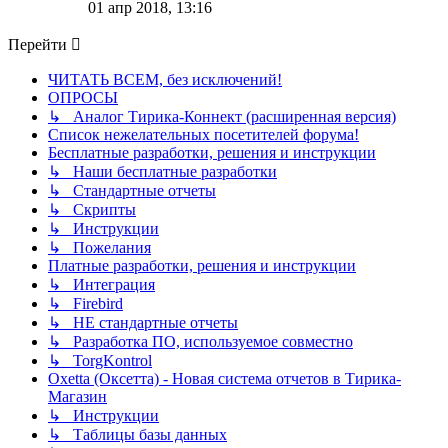
к
01 апр 2018, 13:16
последнему
сообщению
Перейти
ЧИТАТЬ ВСЕМ, без исключений!
ОПРОСЫ
↳ Аналог Тирика-Коннект (расширенная версия)
Список нежелательных посетителей форума!
Бесплатные разработки, решения и инструкции
↳ Наши бесплатные разработки
↳ Стандартные отчеты
↳ Скрипты
↳ Инструкции
↳ Пожелания
Платные разработки, решения и инструкции
↳ Интеграция
↳ Firebird
↳ НЕ стандартные отчеты
↳ Разработка ПО, используемое совместно
↳ TorgKontrol
Oxetta (Оксетта) - Новая система отчетов в Тирика-
Магазин
↳ Инструкции
↳ Таблицы базы данных