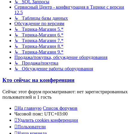
↳ SQL Запросы
Сервисный Центр - конфигурация в Тирике с версии
12.5
↳ Таблицы базы данных
Обсуждение по версиям
↳ Тирика-Магазин 5.*
↳ Тирика-Магазин 6.*
↳ Тирика-Магазин 7.*
↳ Тирика-Магазин 8.*
↳ Тирика-Магазин 9.*
Продажа/покупка, обсуждение оборудования
↳ Продажа/покупка
↳ Обсуждение работы оборудования
Кто сейчас на конференции
Сейчас этот форум просматривают: нет зарегистрированных
пользователей и 1 гость
На главную
Список форумов
Часовой пояс:
UTC+03:00
Удалить cookies конференции
Пользователи
Наша команда