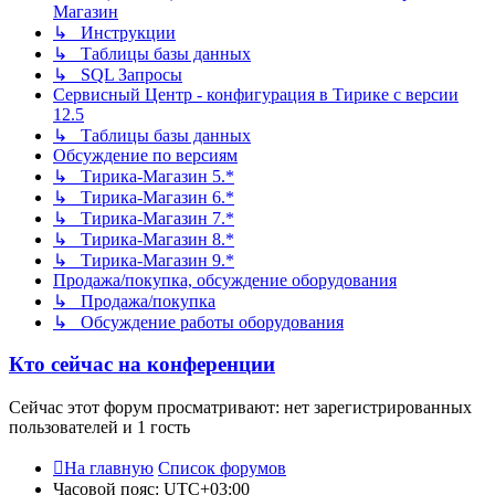
Магазин
↳ Инструкции
↳ Таблицы базы данных
↳ SQL Запросы
Сервисный Центр - конфигурация в Тирике с версии
12.5
↳ Таблицы базы данных
Обсуждение по версиям
↳ Тирика-Магазин 5.*
↳ Тирика-Магазин 6.*
↳ Тирика-Магазин 7.*
↳ Тирика-Магазин 8.*
↳ Тирика-Магазин 9.*
Продажа/покупка, обсуждение оборудования
↳ Продажа/покупка
↳ Обсуждение работы оборудования
Кто сейчас на конференции
Сейчас этот форум просматривают: нет зарегистрированных
пользователей и 1 гость
На главную
Список форумов
Часовой пояс:
UTC+03:00