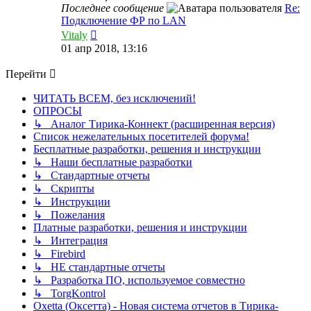
Последнее сообщение
Re:
Подключение ФР по LAN
Перейти
Vitaly
к
01 апр 2018, 13:16
последнему
сообщению
Перейти
ЧИТАТЬ ВСЕМ, без исключений!
ОПРОСЫ
↳ Аналог Тирика-Коннект (расширенная версия)
Список нежелательных посетителей форума!
Бесплатные разработки, решения и инструкции
↳ Наши бесплатные разработки
↳ Стандартные отчеты
↳ Скрипты
↳ Инструкции
↳ Пожелания
Платные разработки, решения и инструкции
↳ Интеграция
↳ Firebird
↳ НЕ стандартные отчеты
↳ Разработка ПО, используемое совместно
↳ TorgKontrol
Oxetta (Оксетта) - Новая система отчетов в Тирика-