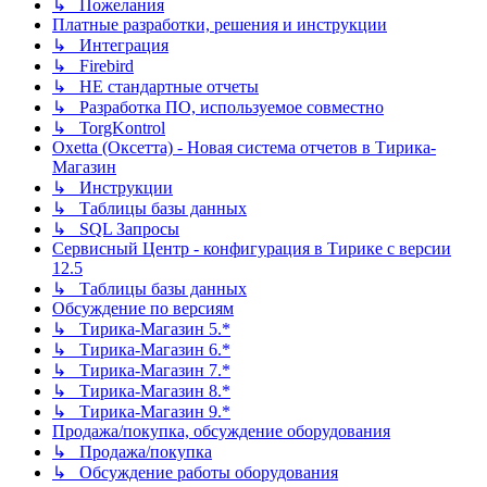
↳ Пожелания
Платные разработки, решения и инструкции
↳ Интеграция
↳ Firebird
↳ НЕ стандартные отчеты
↳ Разработка ПО, используемое совместно
↳ TorgKontrol
Oxetta (Оксетта) - Новая система отчетов в Тирика-
Магазин
↳ Инструкции
↳ Таблицы базы данных
↳ SQL Запросы
Сервисный Центр - конфигурация в Тирике с версии
12.5
↳ Таблицы базы данных
Обсуждение по версиям
↳ Тирика-Магазин 5.*
↳ Тирика-Магазин 6.*
↳ Тирика-Магазин 7.*
↳ Тирика-Магазин 8.*
↳ Тирика-Магазин 9.*
Продажа/покупка, обсуждение оборудования
↳ Продажа/покупка
↳ Обсуждение работы оборудования