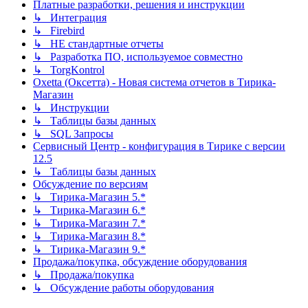
Платные разработки, решения и инструкции
↳ Интеграция
↳ Firebird
↳ НЕ стандартные отчеты
↳ Разработка ПО, используемое совместно
↳ TorgKontrol
Oxetta (Оксетта) - Новая система отчетов в Тирика-
Магазин
↳ Инструкции
↳ Таблицы базы данных
↳ SQL Запросы
Сервисный Центр - конфигурация в Тирике с версии
12.5
↳ Таблицы базы данных
Обсуждение по версиям
↳ Тирика-Магазин 5.*
↳ Тирика-Магазин 6.*
↳ Тирика-Магазин 7.*
↳ Тирика-Магазин 8.*
↳ Тирика-Магазин 9.*
Продажа/покупка, обсуждение оборудования
↳ Продажа/покупка
↳ Обсуждение работы оборудования