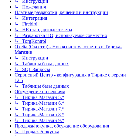
↳ Инструкции
↳ Пожелания
Платные разработки, решения и инструкции
↳ Интеграция
↳ Firebird
↳ НЕ стандартные отчеты
↳ Разработка ПО, используемое совместно
↳ TorgKontrol
Oxetta (Оксетта) - Новая система отчетов в Тирика-
Магазин
↳ Инструкции
↳ Таблицы базы данных
↳ SQL Запросы
Сервисный Центр - конфигурация в Тирике с версии
12.5
↳ Таблицы базы данных
Обсуждение по версиям
↳ Тирика-Магазин 5.*
↳ Тирика-Магазин 6.*
↳ Тирика-Магазин 7.*
↳ Тирика-Магазин 8.*
↳ Тирика-Магазин 9.*
Продажа/покупка, обсуждение оборудования
↳ Продажа/покупка