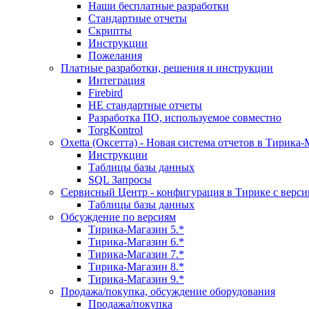
Наши бесплатные разработки
Стандартные отчеты
Скрипты
Инструкции
Пожелания
Платные разработки, решения и инструкции
Интеграция
Firebird
НЕ стандартные отчеты
Разработка ПО, используемое совместно
TorgKontrol
Oxetta (Оксетта) - Новая система отчетов в Тирика
Инструкции
Таблицы базы данных
SQL Запросы
Сервисный Центр - конфигурация в Тирике с верси
Таблицы базы данных
Обсуждение по версиям
Тирика-Магазин 5.*
Тирика-Магазин 6.*
Тирика-Магазин 7.*
Тирика-Магазин 8.*
Тирика-Магазин 9.*
Продажа/покупка, обсуждение оборудования
Продажа/покупка