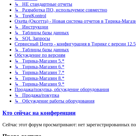
↳ НЕ стандартные отчеты
↳ Разработка ПО, используемое совместно
↳ TorgKontrol
Oxetta (Оксетта) - Новая система отчетов в Тирика-Магаз
↳ Инструкции
↳ Таблицы базы данных
↳ SQL Запросы
Сервисный Центр - конфигурация в Тирике с версии 12.5
↳ Таблицы базы данных
Обсуждение по версиям
↳ Тирика-Магазин 5.*
↳ Тирика-Магазин 6.*
↳ Тирика-Магазин 7.*
↳ Тирика-Магазин 8.*
↳ Тирика-Магазин 9.*
Продажа/покупка, обсуждение оборудования
↳ Продажа/покупка
↳ Обсуждение работы оборудования
Кто сейчас на конференции
Сейчас этот форум просматривают: нет зарегистрированных пол