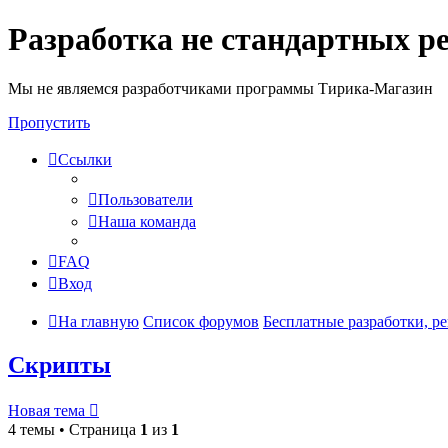
Разработка не стандартных р
Мы не являемся разработчиками программы Тирика-Магазин
Пропустить
Ссылки
Пользователи
Наша команда
FAQ
Вход
На главную
Список форумов
Бесплатные разработки, р
Скрипты
Новая тема
4 темы • Страница
1
из
1