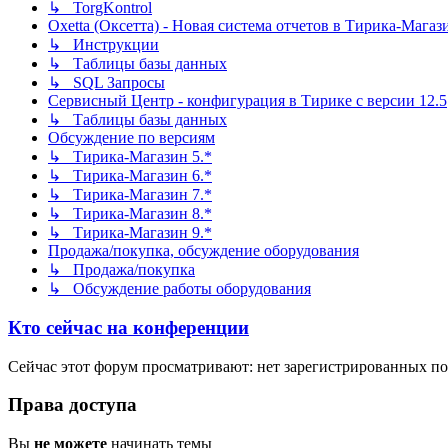
↳ TorgKontrol
Oxetta (Оксетта) - Новая система отчетов в Тирика-Магаз
↳ Инструкции
↳ Таблицы базы данных
↳ SQL Запросы
Сервисный Центр - конфигурация в Тирике с версии 12.5
↳ Таблицы базы данных
Обсуждение по версиям
↳ Тирика-Магазин 5.*
↳ Тирика-Магазин 6.*
↳ Тирика-Магазин 7.*
↳ Тирика-Магазин 8.*
↳ Тирика-Магазин 9.*
Продажа/покупка, обсуждение оборудования
↳ Продажа/покупка
↳ Обсуждение работы оборудования
Кто сейчас на конференции
Сейчас этот форум просматривают: нет зарегистрированных пол
Права доступа
Вы
не можете
начинать темы