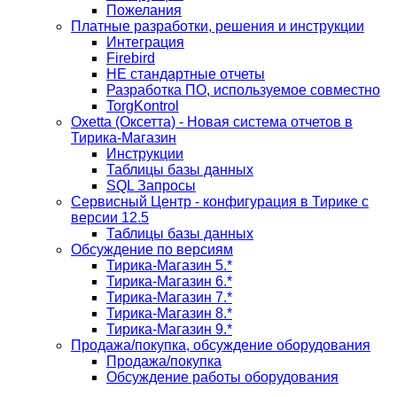
Пожелания
Платные разработки, решения и инструкции
Интеграция
Firebird
НЕ стандартные отчеты
Разработка ПО, используемое совместно
TorgKontrol
Oxetta (Оксетта) - Новая система отчетов в
Тирика-Магазин
Инструкции
Таблицы базы данных
SQL Запросы
Сервисный Центр - конфигурация в Тирике с
версии 12.5
Таблицы базы данных
Обсуждение по версиям
Тирика-Магазин 5.*
Тирика-Магазин 6.*
Тирика-Магазин 7.*
Тирика-Магазин 8.*
Тирика-Магазин 9.*
Продажа/покупка, обсуждение оборудования
Продажа/покупка
Обсуждение работы оборудования