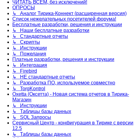
ЧИТАТЬ ВСЕМ, без исключений!
ОПРОСЫ
↳ Аналог Тирика-Коннект (расширенная версия)
Список нежелательных посетителей форума!
Бесплатные разработки, решения и инструкции
↳ Наши бесплатные разработки
↳ Стандартные отчеты
↳ Скрипты
↳ Инструкции
↳ Пожелания
Платные разработки, решения и инструкции
↳ Интеграция
↳ Firebird
↳ НЕ стандартные отчеты
↳ Разработка ПО, используемое совместно
↳ TorgKontrol
Oxetta (Оксетта) - Новая система отчетов в Тирика-
Магазин
↳ Инструкции
↳ Таблицы базы данных
↳ SQL Запросы
Сервисный Центр - конфигурация в Тирике с версии
12.5
↳ Таблицы базы данных