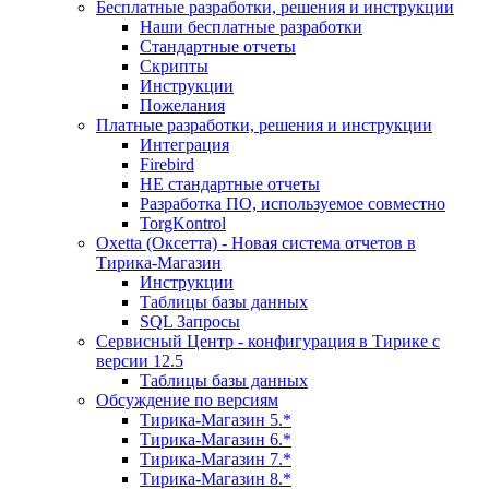
Бесплатные разработки, решения и инструкции
Наши бесплатные разработки
Стандартные отчеты
Скрипты
Инструкции
Пожелания
Платные разработки, решения и инструкции
Интеграция
Firebird
НЕ стандартные отчеты
Разработка ПО, используемое совместно
TorgKontrol
Oxetta (Оксетта) - Новая система отчетов в
Тирика-Магазин
Инструкции
Таблицы базы данных
SQL Запросы
Сервисный Центр - конфигурация в Тирике с
версии 12.5
Таблицы базы данных
Обсуждение по версиям
Тирика-Магазин 5.*
Тирика-Магазин 6.*
Тирика-Магазин 7.*
Тирика-Магазин 8.*