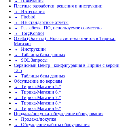
↳ Пожелания
Платные разработки, решения и инструкции
↳ Интеграция
↳ Firebird
↳ НЕ стандартные отчеты
↳ Разработка ПО, используемое совместно
↳ TorgKontrol
Oxetta (Оксетта) - Новая система отчетов в Тирика-
Магазин
↳ Инструкции
↳ Таблицы базы данных
↳ SQL Запросы
Сервисный Центр - конфигурация в Тирике с версии
12.5
↳ Таблицы базы данных
Обсуждение по версиям
↳ Тирика-Магазин 5.*
↳ Тирика-Магазин 6.*
↳ Тирика-Магазин 7.*
↳ Тирика-Магазин 8.*
↳ Тирика-Магазин 9.*
Продажа/покупка, обсуждение оборудования
↳ Продажа/покупка
↳ Обсуждение работы оборудования