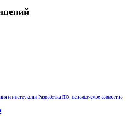
ешений
ния и инструкции
Разработка ПО, используемое совместно
о