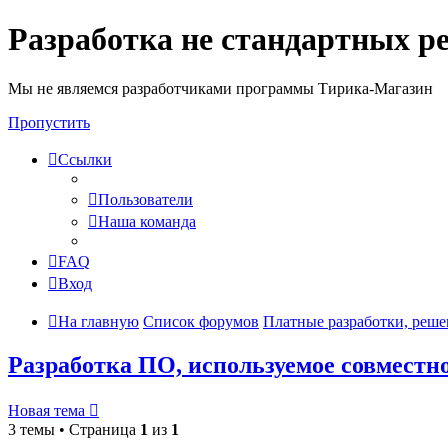
Разработка не стандартных р
Мы не являемся разработчиками программы Тирика-Магазин
Пропустить
Ссылки
Пользователи
Наша команда
FAQ
Вход
На главную
Список форумов
Платные разработки, реше
Разработка ПО, используемое совместн
Новая тема
3 темы • Страница
1
из
1