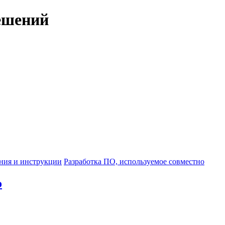
ешений
ния и инструкции
Разработка ПО, используемое совместно
о