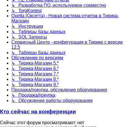
↳ Разработка ПО, используемое совместно
↳ TorgKontrol
Oxetta (Оксетта) - Новая система отчетов в Тирика-
Магазин
↳ Инструкции
↳ Таблицы базы данных
↳ SQL Запросы
Сервисный Центр - конфигурация в Тирике с версии
12.5
↳ Таблицы базы данных
Обсуждение по версиям
↳ Тирика-Магазин 5.*
↳ Тирика-Магазин 6.*
↳ Тирика-Магазин 7.*
↳ Тирика-Магазин 8.*
↳ Тирика-Магазин 9.*
Продажа/покупка, обсуждение оборудования
↳ Продажа/покупка
↳ Обсуждение работы оборудования
Кто сейчас на конференции
Сейчас этот форум просматривают: нет