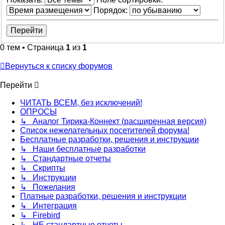
Порядок:
0 тем • Страница
1
из
1
Вернуться к списку форумов
Перейти
ЧИТАТЬ ВСЕМ, без исключений!
ОПРОСЫ
↳ Аналог Тирика-Коннект (расширенная версия)
Список нежелательных посетителей форума!
Бесплатные разработки, решения и инструкции
↳ Наши бесплатные разработки
↳ Стандартные отчеты
↳ Скрипты
↳ Инструкции
↳ Пожелания
Платные разработки, решения и инструкции
↳ Интеграция
↳ Firebird
↳ НЕ стандартные отчеты