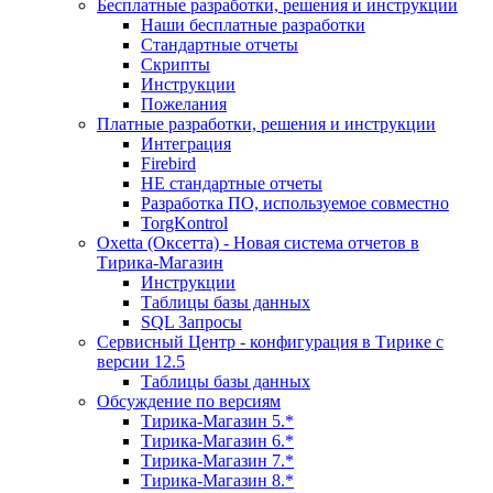
Бесплатные разработки, решения и инструкции
Наши бесплатные разработки
Стандартные отчеты
Скрипты
Инструкции
Пожелания
Платные разработки, решения и инструкции
Интеграция
Firebird
НЕ стандартные отчеты
Разработка ПО, используемое совместно
TorgKontrol
Oxetta (Оксетта) - Новая система отчетов в
Тирика-Магазин
Инструкции
Таблицы базы данных
SQL Запросы
Сервисный Центр - конфигурация в Тирике с
версии 12.5
Таблицы базы данных
Обсуждение по версиям
Тирика-Магазин 5.*
Тирика-Магазин 6.*
Тирика-Магазин 7.*
Тирика-Магазин 8.*