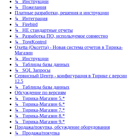
↳ Инструкции
↳ Пожелания
Платные разработки, решения и инструкции
↳ Интеграция
↳ Firebird
↳ НЕ стандартные отчеты
↳ Разработка ПО, используемое совместно
↳ TorgKontrol
Oxetta (Оксетта) - Новая система отчетов в Тирика-
Магазин
↳ Инструкции
↳ Таблицы базы данных
↳ SQL Запросы
Сервисный Центр - конфигурация в Тирике с версии
12.5
↳ Таблицы базы данных
Обсуждение по версиям
↳ Тирика-Магазин 5.*
↳ Тирика-Магазин 6.*
↳ Тирика-Магазин 7.*
↳ Тирика-Магазин 8.*
↳ Тирика-Магазин 9.*
Продажа/покупка, обсуждение оборудования
↳ Продажа/покупка