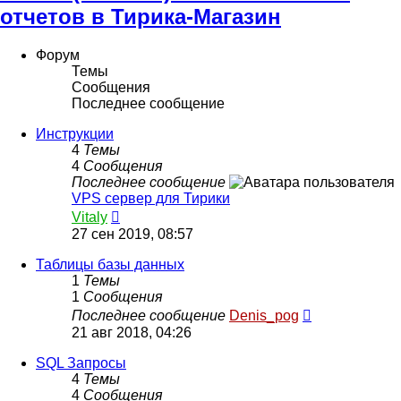
отчетов в Тирика-Магазин
Форум
Темы
Сообщения
Последнее сообщение
Инструкции
4
Темы
4
Сообщения
Последнее сообщение
VPS сервер для Тирики
Перейти
Vitaly
к
27 сен 2019, 08:57
последнему
сообщению
Таблицы базы данных
1
Темы
1
Сообщения
Перейти
Последнее сообщение
Denis_pog
к
21 авг 2018, 04:26
последнему
сообщению
SQL Запросы
4
Темы
4
Сообщения