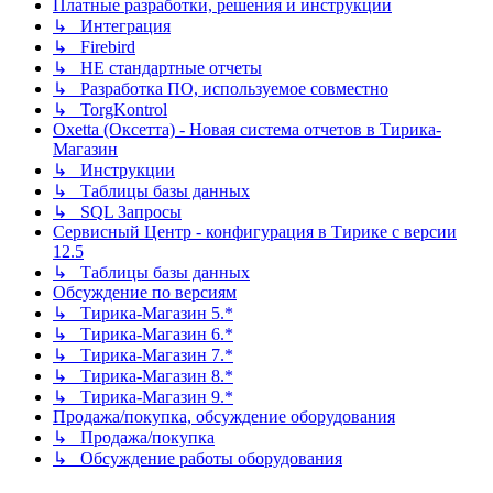
Платные разработки, решения и инструкции
↳ Интеграция
↳ Firebird
↳ НЕ стандартные отчеты
↳ Разработка ПО, используемое совместно
↳ TorgKontrol
Oxetta (Оксетта) - Новая система отчетов в Тирика-
Магазин
↳ Инструкции
↳ Таблицы базы данных
↳ SQL Запросы
Сервисный Центр - конфигурация в Тирике с версии
12.5
↳ Таблицы базы данных
Обсуждение по версиям
↳ Тирика-Магазин 5.*
↳ Тирика-Магазин 6.*
↳ Тирика-Магазин 7.*
↳ Тирика-Магазин 8.*
↳ Тирика-Магазин 9.*
Продажа/покупка, обсуждение оборудования
↳ Продажа/покупка
↳ Обсуждение работы оборудования