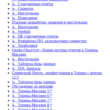
↳ Стандартные отчеты
↳ Скрипты
↳ Инструкции
↳ Пожелания
Платные разработки, решения и инструкции
↳ Интеграция
↳ Firebird
↳ НЕ стандартные отчеты
↳ Разработка ПО, используемое совместно
↳ TorgKontrol
Oxetta (Оксетта) - Новая система отчетов в Тирика-
Магазин
↳ Инструкции
↳ Таблицы базы данных
↳ SQL Запросы
Сервисный Центр - конфигурация в Тирике с версии
12.5
↳ Таблицы базы данных
Обсуждение по версиям
↳ Тирика-Магазин 5.*
↳ Тирика-Магазин 6.*
↳ Тирика-Магазин 7.*
↳ Тирика-Магазин 8.*
↳ Тирика-Магазин 9.*