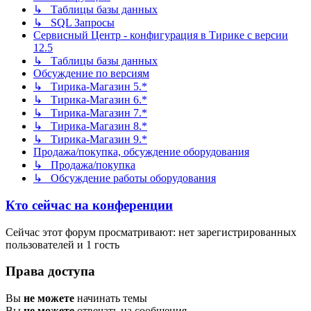
↳ Таблицы базы данных
↳ SQL Запросы
Сервисный Центр - конфигурация в Тирике с версии
12.5
↳ Таблицы базы данных
Обсуждение по версиям
↳ Тирика-Магазин 5.*
↳ Тирика-Магазин 6.*
↳ Тирика-Магазин 7.*
↳ Тирика-Магазин 8.*
↳ Тирика-Магазин 9.*
Продажа/покупка, обсуждение оборудования
↳ Продажа/покупка
↳ Обсуждение работы оборудования
Кто сейчас на конференции
Сейчас этот форум просматривают: нет зарегистрированных
пользователей и 1 гость
Права доступа
Вы
не можете
начинать темы
Вы
не можете
отвечать на сообщения