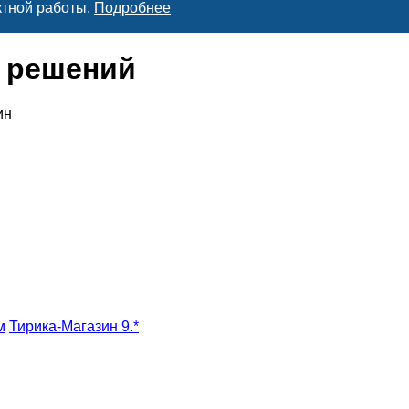
ктной работы.
Подробнее
х решений
ин
м
Тирика-Магазин 9.*