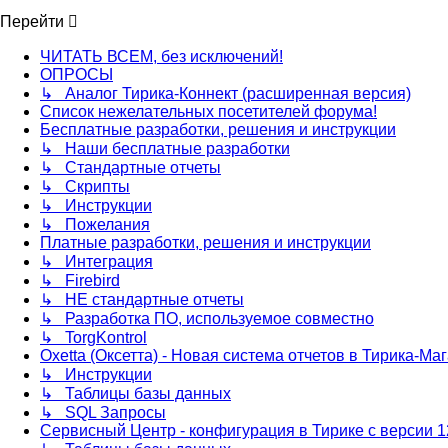
Перейти
ЧИТАТЬ ВСЕМ, без исключений!
ОПРОСЫ
↳ Аналог Тирика-Коннект (расширенная версия)
Список нежелательных посетителей форума!
Бесплатные разработки, решения и инструкции
↳ Наши бесплатные разработки
↳ Стандартные отчеты
↳ Скрипты
↳ Инструкции
↳ Пожелания
Платные разработки, решения и инструкции
↳ Интеграция
↳ Firebird
↳ НЕ стандартные отчеты
↳ Разработка ПО, используемое совместно
↳ TorgKontrol
Oxetta (Оксетта) - Новая система отчетов в Тирика-Ма
↳ Инструкции
↳ Таблицы базы данных
↳ SQL Запросы
Сервисный Центр - конфигурация в Тирике с версии 1