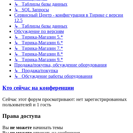
↳ Таблицы базы данных
↳ SQL Запросы
Сервисный Центр - конфигурация в Тирике с версии
12.5
↳ Таблицы базы данных
Обсуждение по версиям
↳ Тирика-Магазин 5.*
↳ Тирика-Магазин 6.*
↳ Тирика-Магазин 7.*
↳ Тирика-Магазин 8.*
↳ Тирика-Магазин 9.*
Продажа/покупка, обсуждение оборудования
↳ Продажа/покупка
↳ Обсуждение работы оборудования
Кто сейчас на конференции
Сейчас этот форум просматривают: нет зарегистрированных
пользователей и 1 гость
Права доступа
Вы
не можете
начинать темы
Вы
не можете
отвечать на сообщения