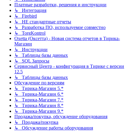
Платные разработки, решения и инструкции
↳ Интеграция
↳ Firebird
↳ НЕ стандартные отчеты
↳ Разработка ПО, используемое совместно
↳ TorgKontrol
Oxetta (Оксетта) - Новая система отчетов в Тирика-
Магазин
↳ Инструкции
↳ Таблицы базы данных
↳ SQL Запросы
Сервисный Центр - конфигурация в Тирике с версии
12.5
↳ Таблицы базы данных
Обсуждение по версиям
↳ Тирика-Магазин 5.*
↳ Тирика-Магазин 6.*
↳ Тирика-Магазин 7.*
↳ Тирика-Магазин 8.*
↳ Тирика-Магазин 9.*
Продажа/покупка, обсуждение оборудования
↳ Продажа/покупка
↳ Обсуждение работы оборудования