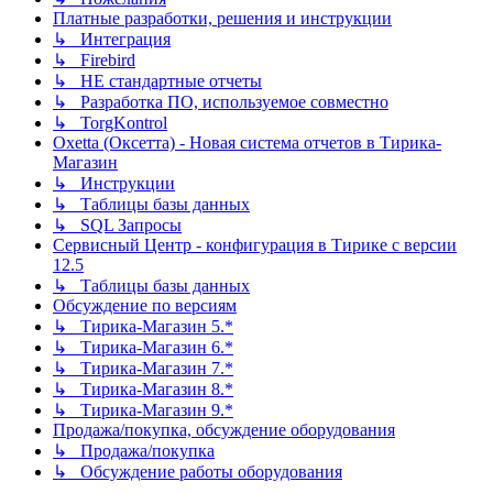
Платные разработки, решения и инструкции
↳ Интеграция
↳ Firebird
↳ НЕ стандартные отчеты
↳ Разработка ПО, используемое совместно
↳ TorgKontrol
Oxetta (Оксетта) - Новая система отчетов в Тирика-
Магазин
↳ Инструкции
↳ Таблицы базы данных
↳ SQL Запросы
Сервисный Центр - конфигурация в Тирике с версии
12.5
↳ Таблицы базы данных
Обсуждение по версиям
↳ Тирика-Магазин 5.*
↳ Тирика-Магазин 6.*
↳ Тирика-Магазин 7.*
↳ Тирика-Магазин 8.*
↳ Тирика-Магазин 9.*
Продажа/покупка, обсуждение оборудования
↳ Продажа/покупка
↳ Обсуждение работы оборудования