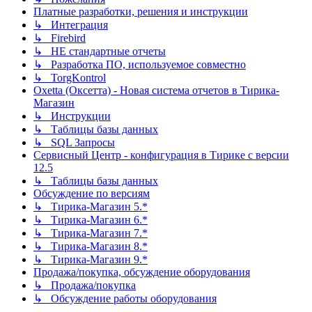
Платные разработки, решения и инструкции
↳ Интеграция
↳ Firebird
↳ НЕ стандартные отчеты
↳ Разработка ПО, используемое совместно
↳ TorgKontrol
Oxetta (Оксетта) - Новая система отчетов в Тирика-
Магазин
↳ Инструкции
↳ Таблицы базы данных
↳ SQL Запросы
Сервисный Центр - конфигурация в Тирике с версии
12.5
↳ Таблицы базы данных
Обсуждение по версиям
↳ Тирика-Магазин 5.*
↳ Тирика-Магазин 6.*
↳ Тирика-Магазин 7.*
↳ Тирика-Магазин 8.*
↳ Тирика-Магазин 9.*
Продажа/покупка, обсуждение оборудования
↳ Продажа/покупка
↳ Обсуждение работы оборудования