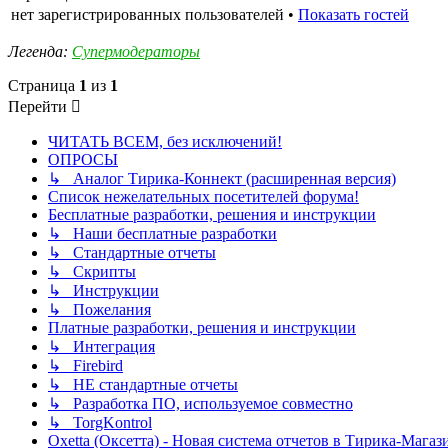
нет зарегистрированных пользователей •
Показать гостей
Легенда:
Супермодераторы
Страница
1
из
1
Перейти
ЧИТАТЬ ВСЕМ, без исключений!
ОПРОСЫ
↳ Аналог Тирика-Коннект (расширенная версия)
Список нежелательных посетителей форума!
Бесплатные разработки, решения и инструкции
↳ Наши бесплатные разработки
↳ Стандартные отчеты
↳ Скрипты
↳ Инструкции
↳ Пожелания
Платные разработки, решения и инструкции
↳ Интеграция
↳ Firebird
↳ НЕ стандартные отчеты
↳ Разработка ПО, используемое совместно
↳ TorgKontrol
Oxetta (Оксетта) - Новая система отчетов в Тирика-Магаз