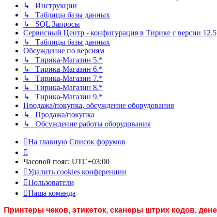
↳ Инструкции
↳ Таблицы базы данных
↳ SQL Запросы
Сервисный Центр - конфигурация в Тирике с версии 12.5
↳ Таблицы базы данных
Обсуждение по версиям
↳ Тирика-Магазин 5.*
↳ Тирика-Магазин 6.*
↳ Тирика-Магазин 7.*
↳ Тирика-Магазин 8.*
↳ Тирика-Магазин 9.*
Продажа/покупка, обсуждение оборудования
↳ Продажа/покупка
↳ Обсуждение работы оборудования
На главную
Список форумов
Часовой пояс:
UTC+03:00
Удалить cookies конференции
Пользователи
Наша команда
Принтеры чеков, этикеток, сканеры штрих кодов, де